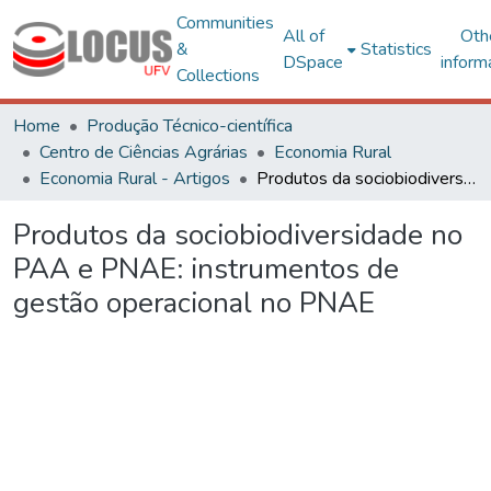
Communities
All of
Oth
&
Statistics
DSpace
inform
Collections
Home
Produção Técnico-científica
Centro de Ciências Agrárias
Economia Rural
Economia Rural - Artigos
Produtos da sociobiodiversidade no PAA e PNAE: instrumentos de gestão operacional no PNAE
Produtos da sociobiodiversidade no
PAA e PNAE: instrumentos de
gestão operacional no PNAE