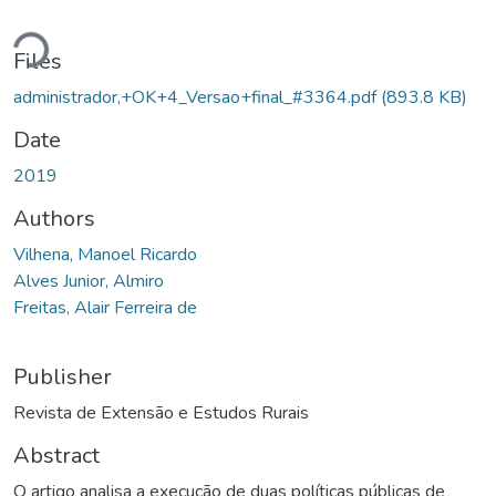
oading...
Files
administrador,+OK+4_Versao+final_#3364.pdf
(893.8 KB)
Date
2019
Authors
Vilhena, Manoel Ricardo
Alves Junior, Almiro
Freitas, Alair Ferreira de
Publisher
Revista de Extensão e Estudos Rurais
Abstract
O artigo analisa a execução de duas políticas públicas de