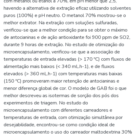
com metanol ou etanol a 70%, em pH menor que 2,5,
havendo a alternativa de extração eficaz utilizando solventes
puros (100%) e pH neutro. O metanol 70% mostrou-se o
melhor extrator. Na extração com soluções sulfuradas,
verificou-se que a melhor condição para se obter o máximo
de antocianinas e de ação antioxidante foi 900 ppm de SO2,
durante 9 horas de extração. No estudo de otimização do
microencapsulamento, verificou-se que a associação de
temperaturas de entrada elevadas (> 170 ºC) com fluxos de
alimentação mais baixos (< 340 mL.h-1), e de fluxos
elevados (> 360 mL.h-1) com temperaturas mais baixas
(150 ºC) promoveram maior retenção de antocianinas e
menor diferença global de cor. O modelo de GAB foi o que
melhor descreveu as isotermas de sorção dos pós dos
experimentos de triagem. No estudo do
microencapsulamento com diferentes carreadores e
temperaturas de entrada, com otimização simultânea por
desejabilidade, encontrou-se como condição ideal de
microencapsulamento o uso do carreador maltodextrina 30%