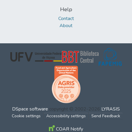
Help
Contact
About
DSpace software
copyright © 2002-2026
LYRASIS
Cookie settings
Accessibility settings
Send Feedback
COAR Notify