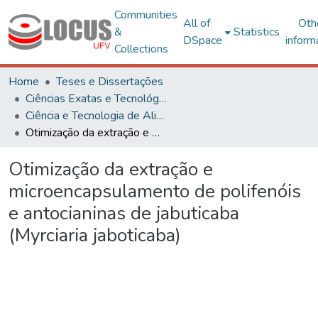
Communities
All of
Oth
&
Statistics
DSpace
inform
Collections
Home
Teses e Dissertações
Ciências Exatas e Tecnológicas
Ciência e Tecnologia de Alimentos
Otimização da extração e microencapsulamento de polifenóis e antocianinas de jabuticaba (Myrciaria jaboticaba)
Otimização da extração e
microencapsulamento de polifenóis
e antocianinas de jabuticaba
(Myrciaria jaboticaba)