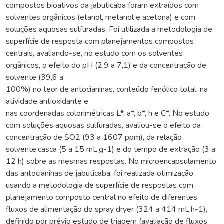
compostos bioativos da jabuticaba foram extraídos com
solventes orgânicos (etanol, metanol e acetona) e com
soluções aquosas sulfuradas. Foi utilizada a metodologia de
superfície de resposta com planejamentos compostos
centrais, avaliando-se, no estudo com os solventes
orgânicos, o efeito do pH (2,9 a 7,1) e da concentração de
solvente (39,6 a
100%) no teor de antocianinas, conteúdo fenólico total, na
atividade antioxidante e
nas coordenadas colorimétricas L*, a*, b*, h e C*. No estudo
com soluções aquosas sulfuradas, avaliou-se o efeito da
concentração de SO2 (93 a 1607 ppm), da relação
solvente:casca (5 a 15 mL.g-1) e do tempo de extração (3 a
12 h) sobre as mesmas respostas. No microencapsulamento
das antocianinas de jabuticaba, foi realizada otimização
usando a metodologia de superfície de respostas com
planejamento composto central no efeito de diferentes
fluxos de alimentação do spray dryer (324 a 414 mL.h-1),
definido por prévio estudo de triagem (avaliação de fluxos