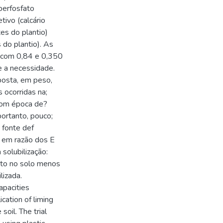
perfosfato
tivo (calcário
es do plantio)
 do plantio). As
 com 0,84 e 0,350
e a necessidade.
posta, em peso,
 ocorridas na;
 com época de?
portanto, pouco;
 fonte def
o em razão dos E
 solubilização:
nto no solo menos
lizada.
apacities
cation of liming
soil. The trial