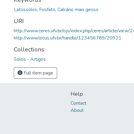
Latossolos
,
Fosfato
,
Calcário mais gesso
URI
http://www.ceres.ufv.br/ojs/index.php/ceres/article/view/
http://www.locus.ufv.br/handle/123456789/20921
Collections
Solos - Artigos
Full item page
Help
Contact
About