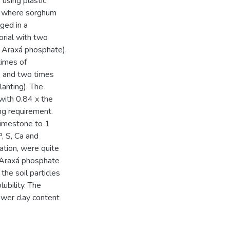
 using plastic
e, where sorghum
ged in a
orial with two
d Araxá phosphate),
times of
) and two times
anting). The
with 0.84 x the
ng requirement.
limestone to 1
P, S, Ca and
cation, were quite
n Araxá phosphate
he soil particles
lubility. The
ower clay content