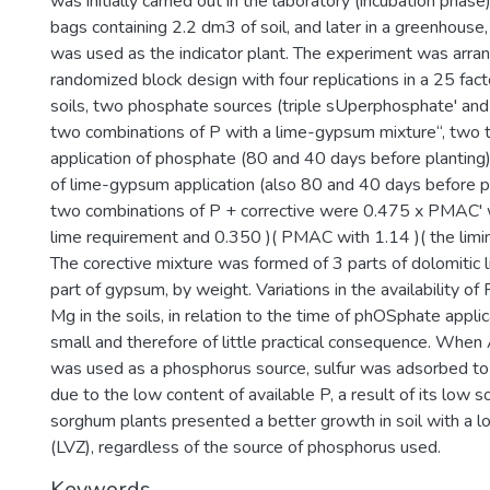
was initially carried out in the laboratory (incubation phase)
bags containing 2.2 dm3 of soil, and later in a greenhous
was used as the indicator plant. The experiment was arran
randomized block design with four replications in a 25 fact
soils, two phosphate sources (triple sUperphosphate' an
two combinations of P with a lime-gypsum mixture“, two 
application of phosphate (80 and 40 days before planting
of lime-gypsum application (also 80 and 40 days before pl
two combinations of P + corrective were 0.475 x PMAC' 
lime requirement and 0.350 )( PMAC with 1.14 )( the limi
The corective mixture was formed of 3 parts of dolomitic 
part of gypsum, by weight. Variations in the availability of 
Mg in the soils, in relation to the time of phOSphate appli
small and therefore of little practical consequence. Whe
was used as a phosphorus source, sulfur was adsorbed to t
due to the low content of available P, a result of its low so
sorghum plants presented a better growth in soil with a l
(LVZ), regardless of the source of phosphorus used.
Keywords