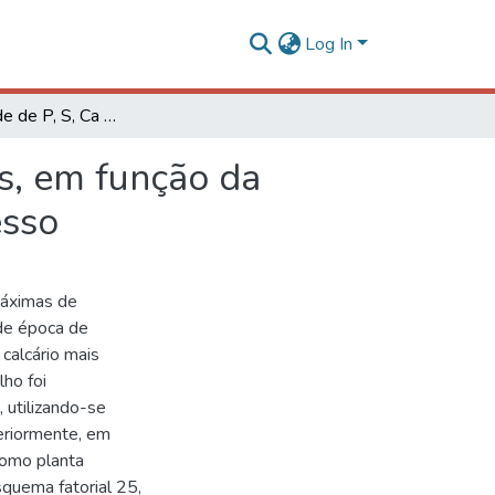
Log In
Disponibilidade de P, S, Ca e Mg, em dois latossolos, em função da época de aplicação de fosfato e de calcário mais gesso
os, em função da
esso
máximas de
 de época de
calcário mais
lho foi
, utilizando-se
eriormente, em
como planta
quema fatorial 25,