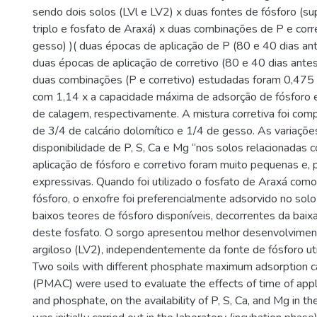
sendo dois solos (LVl e LV2) x duas fontes de fósforo (su
triplo e fosfato de Araxá) x duas combinações de P e corre
gesso) )( duas épocas de aplicação de P (80 e 40 dias ant
duas épocas de aplicação de corretivo (80 e 40 dias antes
duas combinações (P e corretivo) estudadas foram 0,475
com 1,14 x a capacidade máxima de adsorção de fósforo 
de calagem, respectivamente. A mistura corretiva foi com
de 3/4 de calcário dolomítico e 1/4 de gesso. As variações
disponibilidade de P, S, Ca e Mg “nos solos relacionadas
aplicação de fósforo e corretivo foram muito pequenas e, 
expressivas. Quando foi utilizado o fosfato de Araxá como
fósforo, o enxofre foi preferencialmente adsorvido no sol
baixos teores de fósforo disponíveis, decorrentes da baixa
deste fosfato. O sorgo apresentou melhor desenvolvime
argiloso (LV2), independentemente da fonte de fósforo uti
Two soils with different phosphate maximum adsorption c
(PMAC) were used to evaluate the effects of time of appli
and phosphate, on the availability of P, S, Ca, and Mg in the 