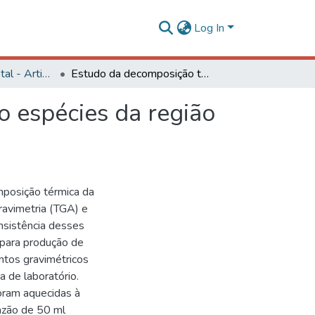
Log In
Engenharia Florestal - Artigos
Estudo da decomposição térmica da madeira de oito espécies da região do Seridó, Rio Grande do Norte
o espécies da região
mposição térmica da
ravimetria (TGA) e
onsistência desses
 para produção de
ntos gravimétricos
a de laboratório.
oram aquecidas à
azão de 50 ml