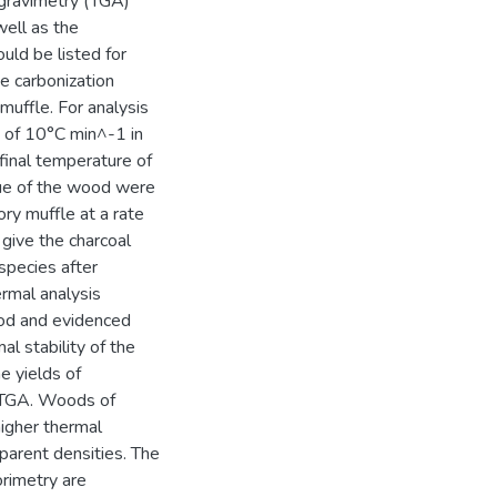
ogravimetry (TGA)
well as the
uld be listed for
e carbonization
muffle. For analysis
 of 10°C min^-1 in
final temperature of
alue of the wood were
ry muffle at a rate
give the charcoal
species after
ermal analysis
ood and evidenced
l stability of the
e yields of
d TGA. Woods of
igher thermal
apparent densities. The
orimetry are