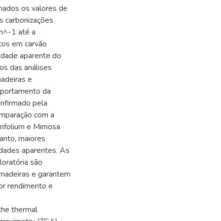
nados os valores de
As carbonizações
 h^-1 até a
tos em carvão
idade aparente do
os das análises
madeiras e
omportamento da
onfirmado pela
omparação com a
rifolium e Mimosa
tanto, maiores
dades aparentes. As
loratória são
 madeiras e garantem
or rendimento e
 the thermal