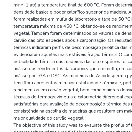
min^-1 até a temperatura final de 600 °C. Foram determi
densidade básica e poder calorífico superior da madeira. 
foram realizadas em mufla de laboratório à taxa de 50 °C
temperatura máxima de 450 °C, obtendo-se os rendimen
vegetal. Também foram determinados os valores de dens
carvão das oito espécies após a carbonização. Os resultad
térmicas indicaram perfis de decomposição pirolítica das 
evidenciaram aquelas mais estáveis à ação térmica. O c
estabilidade térmica das madeiras das oito espécies foi c
análise dos rendimentos da carbonização em mufla, em c
análise por TGA e DSC. As madeiras de Aspidosperma py
tenuiflora apresentaram maior estabilidade térmica e, por
rendimentos em carvão vegetal, bem como maiores densi
técnicas de termogravimetria e calorimetria diferencial exp
satisfatórias para avaliação da decomposição térmica das
consistência na escolha de madeiras que resultam em mai
maior qualidade do carvão vegetal.
The objective of this study was to evaluate the profile of