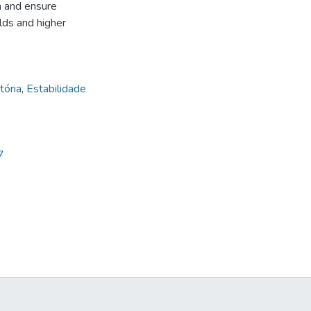
n and ensure
elds and higher
tória
,
Estabilidade
7