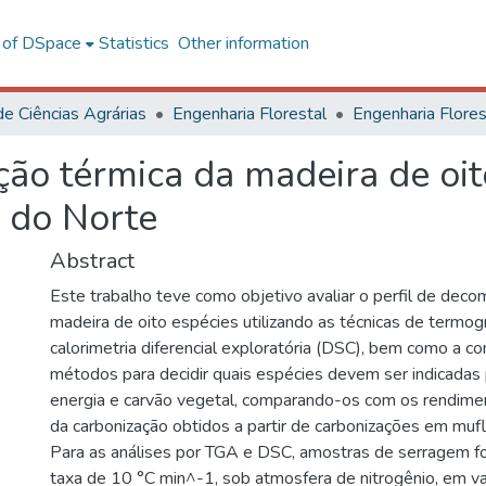
l of DSpace
Statistics
Other information
de Ciências Agrárias
Engenharia Florestal
ão térmica da madeira de oit
e do Norte
Abstract
Este trabalho teve como objetivo avaliar o perfil de deco
madeira de oito espécies utilizando as técnicas de termog
calorimetria diferencial exploratória (DSC), bem como a c
métodos para decidir quais espécies devem ser indicadas
energia e carvão vegetal, comparando-os com os rendime
da carbonização obtidos a partir de carbonizações em mufl
Para as análises por TGA e DSC, amostras de serragem f
taxa de 10 °C min^-1, sob atmosfera de nitrogênio, em v