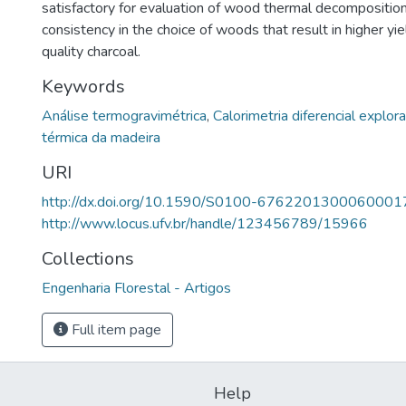
satisfactory for evaluation of wood thermal decompositio
consistency in the choice of woods that result in higher yi
quality charcoal.
Keywords
Análise termogravimétrica
,
Calorimetria diferencial explora
térmica da madeira
URI
http://dx.doi.org/10.1590/S0100-6762201300060001
http://www.locus.ufv.br/handle/123456789/15966
Collections
Engenharia Florestal - Artigos
Full item page
Help