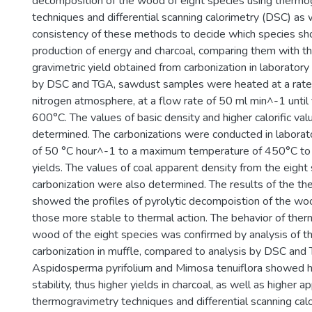
decomposition of the wood of eight species using therm
techniques and differential scanning calorimetry (DSC) as 
consistency of these methods to decide which species sho
production of energy and charcoal, comparing them with th
gravimetric yield obtained from carbonization in laboratory 
by DSC and TGA, sawdust samples were heated at a rate
nitrogen atmosphere, at a flow rate of 50 ml min^-1 until 
600°C. The values of basic density and higher calorific v
determined. The carbonizations were conducted in laborato
of 50 °C hour^-1 to a maximum temperature of 450°C to 
yields. The values of coal apparent density from the eight 
carbonization were also determined. The results of the th
showed the profiles of pyrolytic decompoistion of the w
those more stable to thermal action. The behavior of therma
wood of the eight species was confirmed by analysis of th
carbonization in muffle, compared to analysis by DSC an
Aspidosperma pyrifolium and Mimosa tenuiflora showed h
stability, thus higher yields in charcoal, as well as higher 
thermogravimetry techniques and differential scanning cal