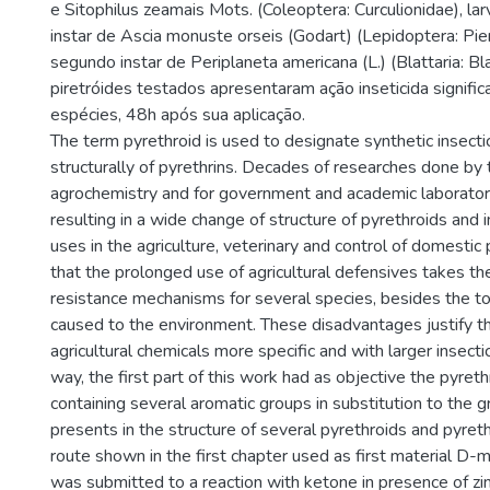
e Sitophilus zeamais Mots. (Coleoptera: Curculionidae), l
instar de Ascia monuste orseis (Godart) (Lepidoptera: Pier
segundo instar de Periplaneta americana (L.) (Blattaria: Bl
piretróides testados apresentaram ação inseticida signific
espécies, 48h após sua aplicação.
The term pyrethroid is used to designate synthetic insecti
structurally of pyrethrins. Decades of researches done by 
agrochemistry and for government and academic laborato
resulting in a wide change of structure of pyrethroids and in
uses in the agriculture, veterinary and control of domestic 
that the prolonged use of agricultural defensives takes t
resistance mechanisms for several species, besides the to
caused to the environment. These disadvantages justify th
agricultural chemicals more specific and with larger insectic
way, the first part of this work had as objective the pyret
containing several aromatic groups in substitution to the 
presents in the structure of several pyrethroids and pyreth
route shown in the first chapter used as first material D-ma
was submitted to a reaction with ketone in presence of zinc