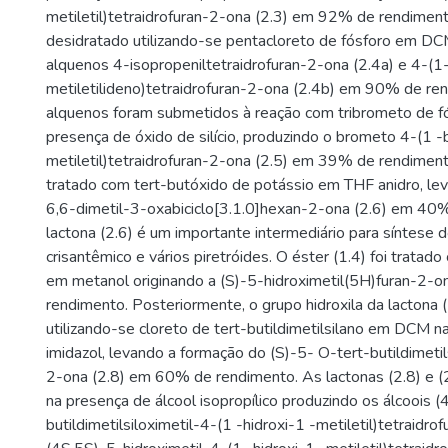
metiletil)tetraidrofuran-2-ona (2.3) em 92% de rendimento
desidratado utilizando-se pentacloreto de fósforo em DC
alquenos 4-isopropeniltetraidrofuran-2-ona (2.4a) e 4-(1
metiletilideno)tetraidrofuran-2-ona (2.4b) em 90% de re
alquenos foram submetidos à reação com tribrometo de 
presença de óxido de silício, produzindo o brometo 4-(1 
metiletil)tetraidrofuran-2-ona (2.5) em 39% de rendiment
tratado com tert-butóxido de potássio em THF anidro, le
6,6-dimetil-3-oxabiciclo[3.1.0]hexan-2-ona (2.6) em 40
lactona (2.6) é um importante intermediário para síntese d
crisantêmico e vários piretróides. O éster (1.4) foi tratado
em metanol originando a (S)-5-hidroximetil(5H)furan-2-
rendimento. Posteriormente, o grupo hidroxila da lactona (
utilizando-se cloreto de tert-butildimetilsilano em DCM n
imidazol, levando a formação do (S)-5- O-tert-butildimetil
2-ona (2.8) em 60% de rendimento. As lactonas (2.8) e (2
na presença de álcool isopropílico produzindo os álcoois 
butildimetilsiloximetil-4-(1 -hidroxi-1 -metiletil)tetraidro