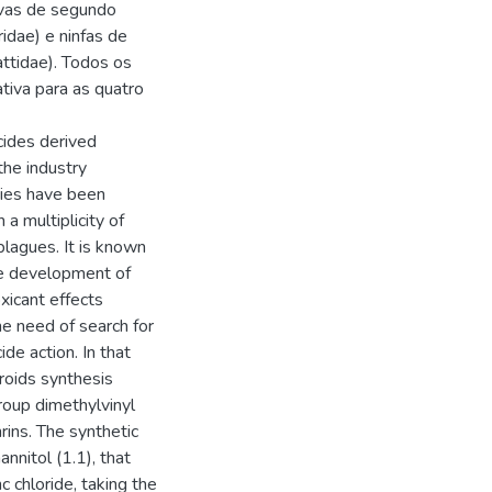
arvas de segundo
idae) e ninfas de
attidae). Todos os
ativa para as quatro
cides derived
the industry
ries have been
 a multiplicity of
plagues. It is known
he development of
xicant effects
e need of search for
ide action. In that
hroids synthesis
group dimethylvinyl
rins. The synthetic
nnitol (1.1), that
 chloride, taking the