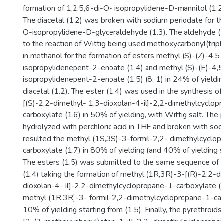
formation of 1,2:5,6-di-O- isopropylidene-D-mannitol (1.2
The diacetal (1.2) was broken with sodium periodate for t
O-isopropylidene-D-glyceraldehyde (1.3). The aldehyde 
to the reaction of Wittig being used methoxycarbonyl(tr
in methanol for the formation of esters methyl (S)-(Z)-4,
isopropylidenepent-2-enoate (1.4) and methyl (S)-(E)-4
isopropylidenepent-2-enoate (1.5) (8: 1) in 24% of yieldi
diacetal (1.2). The ester (1.4) was used in the synthesis 
[(S)-2,2-dimethyl- 1,3-dioxolan-4-il]-2,2-dimethylcyclo
carboxylate (1.6) in 50% of yielding, with Wittig salt. The
hydrolyzed with perchloric acid in THF and broken with so
resulted the methyl (1S,3S)-3-formil-2,2- dimethylcyclo
carboxylate (1.7) in 80% of yielding (and 40% of yielding s
The esters (1.5) was submitted to the same sequence of r
(1.4) taking the formation of methyl (1R,3R)-3-[(R)-2,2-
dioxolan-4- il]-2,2-dimethylcyclopropane-1-carboxylate (1
methyl (1R,3R)-3- formil-2,2-dimethylcyclopropane-1-car
10% of yielding starting from (1.5). Finally, the pyrethroi