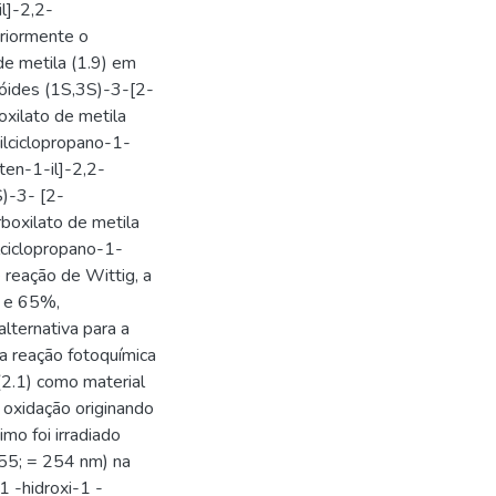
l]-2,2-
eriormente o
de metila (1.9) em
róides (1S,3S)-3-[2-
oxilato de metila
ilciclopropano-1-
ten-1-il]-2,2-
S)-3- [2-
rboxilato de metila
lciclopropano-1-
 reação de Wittig, a
0 e 65%,
lternativa para a
a reação fotoquímica
l (2.1) como material
 oxidação originando
mo foi irradiado
955; = 254 nm) na
1 -hidroxi-1 -