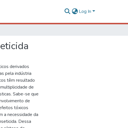
Log In
eticida
ticos derivados
s pela indústria
cos têm resultado
multiplicidade de
ésticas. Sabe-se que
envolvimento de
efeitos tóxicos
am a necessidade da
nseticida. Dessa