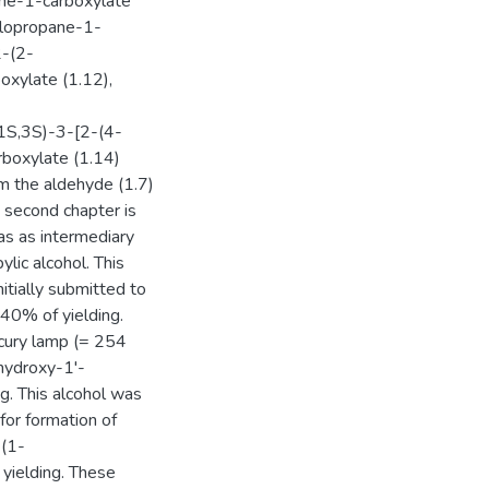
ane-1-carboxylate
clopropane-1-
2-(2-
oxylate (1.12),
(1S,3S)-3-[2-(4-
rboxylate (1.14)
om the aldehyde (1.7)
e second chapter is
has as intermediary
lic alcohol. This
nitially submitted to
 40% of yielding.
rcury lamp (= 254
-hydroxy-1'-
g. This alcohol was
or formation of
-(1-
yielding. These