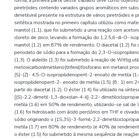
forma, a primeira parte deste trabalho teve como objetivo
piretróides contendo variados grupos aromáticos em subst
dimetilvinil presente na estrutura de vários piretróides e pi
sintética mostrada no primeiro capítulo utilizou como mater
manitol (1.1), que foi submetido a uma reação com aceto
cloreto de zinco, levando a formação do 1,2:5,6-di-O- iso
manitol (1.2) em 87% de rendimento. O diacetal (1.2) foi 
periodato de sódio para a formação do 2,3-O-isopropilen
(1.3). O aldeído (1.3) foi submetido à reação de Wittig uti
metoxicarbonilmetileno(trifenil)fosforano em metanol pro
(S)-(Z)- 4,5-O-isopropilidenopent-2-enoato de metila (1.
isopropilidenopent-2- enoato de metila (1.5) (8 : 1) em
partir do diacetal (1.2). O éster (1.4) foi utilizado na sínt
[(S)-2,2-dimetil-1,3-dioxolan-4-il]-2,2- dimetilcicloprop
metila (1.6) em 50% de rendimento, utilizando-se sal de
(1.6) foi hidrolisado com ácido perclórico em THF e cliva
sódio originando o (1S,3S)-3-formil-2,2-dimetilciclopropa
metila (1.7) em 80% de rendimento (e 40% de rendimento a
o éster (1.5) foi submetido à mesma seqüência de reações