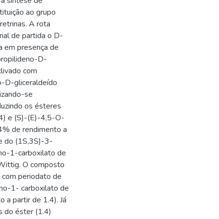
 a síntese de
ituição ao grupo
retrinas. A rota
ial de partida o D-
na em presença de
propilideno-D-
clivado com
o-D-gliceraldeído
lizando-se
duzindo os ésteres
4) e (S)-(E)-4,5-O-
 24% de rendimento a
ese do (1S,3S)-3-
ano-1-carboxilato de
 Wittig. O composto
do com periodato de
no-1- carboxilato de
 partir de 1.4). Já
 do éster (1.4)