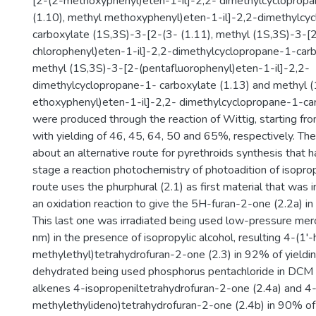
[2-(2-methoxyphenyl)eten-1-il]-2,2- dimethylcycloprop
(1.10), methyl methoxyphenyl)eten-1-il]-2,2-dimethylcy
carboxylate (1S,3S)-3-[2-(3- (1.11), methyl (1S,3S)-3-[
chlorophenyl)eten-1-il]-2,2-dimethylcyclopropane-1-carb
methyl (1S,3S)-3-[2-(pentafluorophenyl)eten-1-il]-2,2-
dimethylcyclopropane-1- carboxylate (1.13) and methyl 
ethoxyphenyl)eten-1-il]-2,2- dimethylcyclopropane-1-ca
were produced through the reaction of Wittig, starting fr
with yielding of 46, 45, 64, 50 and 65%, respectively. Th
about an alternative route for pyrethroids synthesis that 
stage a reaction photochemistry of photoadition of isopropy
route uses the phurphural (2.1) as first material that was i
an oxidation reaction to give the 5H-furan-2-one (2.2a) in
This last one was irradiated being used low-pressure me
nm) in the presence of isopropylic alcohol, resulting 4-(1'
methylethyl)tetrahydrofuran-2-one (2.3) in 92% of yieldin
dehydrated being used phosphorus pentachloride in DCM f
alkenes 4-isopropeniltetrahydrofuran-2-one (2.4a) and 4
methylethylideno)tetrahydrofuran-2-one (2.4b) in 90% of 