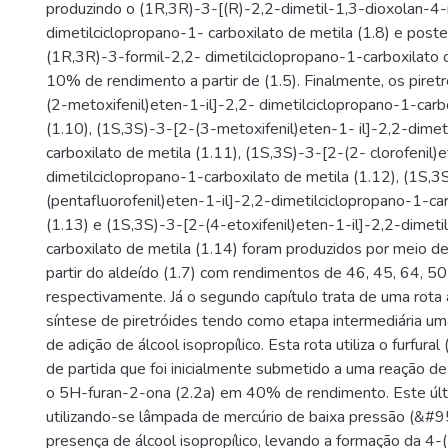
produzindo o (1R,3R)-3-[(R)-2,2-dimetil-1,3-dioxolan-4-i
dimetilciclopropano-1- carboxilato de metila (1.8) e post
(1R,3R)-3-formil-2,2- dimetilciclopropano-1-carboxilato 
10% de rendimento a partir de (1.5). Finalmente, os piret
(2-metoxifenil)eten-1-il]-2,2- dimetilciclopropano-1-carb
(1.10), (1S,3S)-3-[2-(3-metoxifenil)eten-1- il]-2,2-dimet
carboxilato de metila (1.11), (1S,3S)-3-[2-(2- clorofenil)e
dimetilciclopropano-1-carboxilato de metila (1.12), (1S,3
(pentafluorofenil)eten-1-il]-2,2-dimetilciclopropano-1-ca
(1.13) e (1S,3S)-3-[2-(4-etoxifenil)eten-1-il]-2,2-dimeti
carboxilato de metila (1.14) foram produzidos por meio de
partir do aldeído (1.7) com rendimentos de 46, 45, 64, 5
respectivamente. Já o segundo capítulo trata de uma rota a
síntese de piretróides tendo como etapa intermediária um
de adição de álcool isopropílico. Esta rota utiliza o furfura
de partida que foi inicialmente submetido a uma reação de
o 5H-furan-2-ona (2.2a) em 40% de rendimento. Este últi
utilizando-se lâmpada de mercúrio de baixa pressão (&#
presença de álcool isopropílico, levando a formação da 4-(