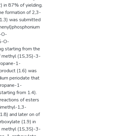
) in 87% of yielding.
he formation of 2,3-
(1.3) was submitted
iphenyl)phosphonium
5-O-
,5-O-
ng starting from the
of methyl (1S,3S)-3-
propane-1-
 product (1.6) was
dium periodate that
propane-1-
tarting from 1.4).
eactions of esters
dimethyl-1,3-
.8) and later on of
boxylate (1.9) in
ds methyl (1S,3S)-3-