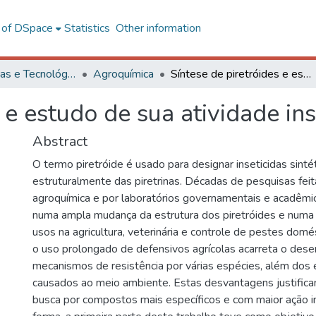
l of DSpace
Statistics
Other information
Ciências Exatas e Tecnológicas
Agroquímica
Síntese de piretróides e estudo de sua atividade inseticida
 e estudo de sua atividade ins
Abstract
O termo piretróide é usado para designar inseticidas sinté
estruturalmente das piretrinas. Décadas de pesquisas feita
agroquímica e por laboratórios governamentais e acadêmi
numa ampla mudança da estrutura dos piretróides e numa 
usos na agricultura, veterinária e controle de pestes dom
o uso prolongado de defensivos agrícolas acarreta o des
mecanismos de resistência por várias espécies, além dos 
causados ao meio ambiente. Estas desvantagens justific
busca por compostos mais específicos e com maior ação i