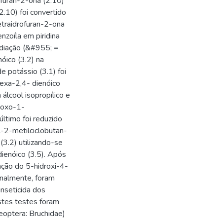
ofuran-2-ona (2.10)
.10) foi convertido
etraidrofuran-2-ona
nzoíla em piridina
adiação (&#955; =
óico (3.2) na
e potássio (3.1) foi
hexa-2,4- dienóico
álcool isopropílico e
-oxo-1-
ltimo foi reduzido
l-2-metilciclobutan-
(3.2) utilizando-se
dienóico (3.5). Após
mação do 5-hidroxi-4-
nalmente, foram
inseticida dos
estes testes foram
eoptera: Bruchidae)