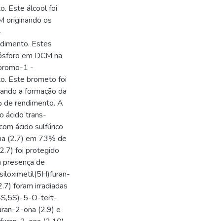
. Este álcool foi
M originando os
-
ndimento. Estes
fósforo em DCM na
-bromo-1 -
o. Este brometo foi
vando a formação da
% de rendimento. A
o ácido trans-
 com ácido sulfúrico
ona (2.7) em 73% de
2.7) foi protegido
a presença de
siloximetil(5H)furan-
.7) foram irradiadas
(4S,5S)-5-O-tert-
furan-2-ona (2.9) e