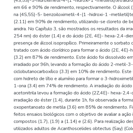
(4S,5S)-5-hidroximetil-4-(1 -hidroxi-1 -metiletil)tetraidr
em 66 e 90% de rendimento, respectivamente. O álcool (2
na (4S,5S)-5- benzoiloximetil-4-(1 -hidroxi-1 -metiletil)t
(2.11) em 90% de rendimento, utilizando-se cloreto de be
anidra. No Capítulo 3, são mostrados os resultados da irr
254 nm) do éster (1.4) e do ácido (2E, 4E)- hexa-2,4-dien
presença de álcool isopropílico. Primeiramente o sorbato d
tratado com ácido clorídrico para formar o ácido (2E, 4E)-
(3.2) em 87% de rendimento. Este ácido foi dissolvido em 
irradiado por 96h, levando a formação do ácido 2-metil-3
ciclobutanocarboxílico (3.3) em 10% de rendimento. Este ú
com hidreto de lítio e alumínio para formar o 3-hidroximeti
1-ona (3.4) em 74% de rendimento. A irradiação do ácido 
acetonitrila levou a formação do ácido (2Z,4E)- hexa-2,4-
irradiação do éster (1.4), durante 1h, foi observada a for
oxopentanoato de metila (3.6) em 85% de rendimento. Fi
feitos ensaios biológicos com o objetivo de avaliar a ação 
compostos (1.7), (1.9) a (1.14) e (2.6). Para realização d
utilizados adultos de Acanthoscelides obtectus (Say) (Col