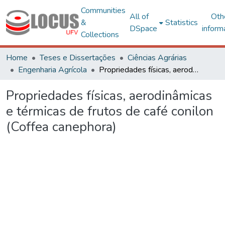
Communities
All of
Oth
&
Statistics
DSpace
inform
Collections
Home
Teses e Dissertações
Ciências Agrárias
Engenharia Agrícola
Propriedades físicas, aerodinâmicas e térmicas de frutos de café conilon (Coffea canephora)
Propriedades físicas, aerodinâmicas
e térmicas de frutos de café conilon
(Coffea canephora)