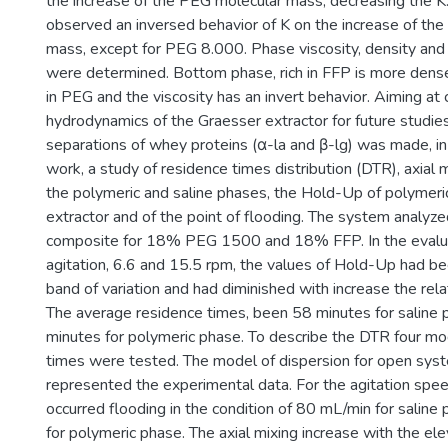
the increase of the PEG molecular mass, decreasing the K
observed an inversed behavior of K on the increase of th
mass, except for PEG 8.000. Phase viscosity, density and i
were determined. Bottom phase, rich in FFP is more dense
in PEG and the viscosity has an invert behavior. Aiming at 
hydrodynamics of the Graesser extractor for future studie
separations of whey proteins (α-la and β-lg) was made, in
work, a study of residence times distribution (DTR), axial m
the polymeric and saline phases, the Hold-Up of polymeri
extractor and of the point of flooding. The system analyze
composite for 18% PEG 1500 and 18% FFP. In the evalu
agitation, 6.6 and 15.5 rpm, the values of Hold-Up had be
band of variation and had diminished with increase the rela
The average residence times, been 58 minutes for saline
minutes for polymeric phase. To describe the DTR four mo
times were tested. The model of dispersion for open sy
represented the experimental data. For the agitation spe
occurred flooding in the condition of 80 mL/min for salin
for polymeric phase. The axial mixing increase with the el