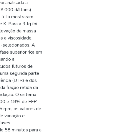
oi analisada a
 8.000 dáltons)
ra α-la mostraram
K. Para a β-lg foi
elevação da massa
s a viscosidade,
é-selecionados. A
fase superior rica em
sando a
tudos futuros de
em uma segunda parte
dência (DTR) e dos
 da fração retida da
undação. O sistema
500 e 18% de FFP.
,5 rpm, os valores de
e variação e
fases
de 58 minutos para a