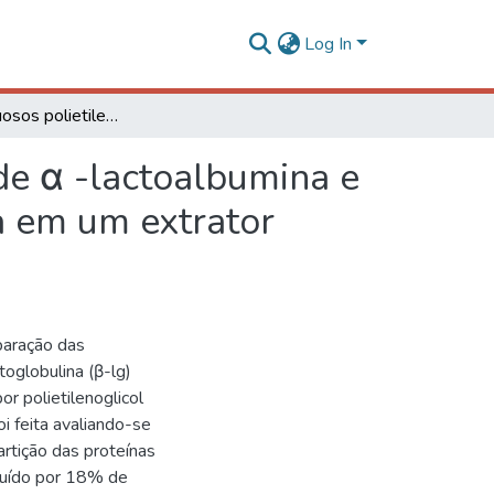
Log In
Sistemas aquosos polietilenoglicol-sal: separação de α -lactoalbumina e β -lactoglobulina do soro de queijo e hidrodinâmica em um extrator Graesser
de α -lactoalbumina e
a em um extrator
paração das
toglobulina (β-lg)
 polietilenoglicol
i feita avaliando-se
artição das proteínas
ituído por 18% de