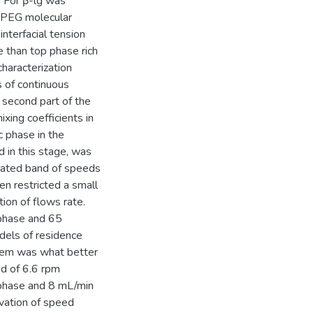
. For β-lg was
e PEG molecular
nterfacial tension
 than top phase rich
characterization
s of continuous
 second part of the
ixing coefficients in
c phase in the
d in this stage, was
ated band of speeds
en restricted a small
tion of flows rate.
 phase and 65
dels of residence
stem was what better
ed of 6.6 rpm
e phase and 8 mL/min
evation of speed