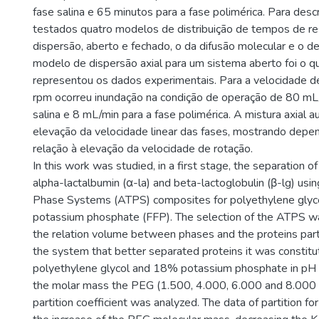
fase salina e 65 minutos para a fase polimérica. Para des
testados quatro modelos de distribuição de tempos de res
dispersão, aberto e fechado, o da difusão molecular e o d
modelo de dispersão axial para um sistema aberto foi o q
representou os dados experimentais. Para a velocidade d
rpm ocorreu inundação na condição de operação de 80 mL/
salina e 8 mL/min para a fase polimérica. A mistura axial
elevação da velocidade linear das fases, mostrando depe
relação à elevação da velocidade de rotação.
In this work was studied, in a first stage, the separation o
alpha-lactalbumin (α-la) and beta-lactoglobulin (β-lg) u
Phase Systems (ATPS) composites for polyethylene glyc
potassium phosphate (FFP). The selection of the ATPS w
the relation volume between phases and the proteins partit
the system that better separated proteins it was constit
polyethylene glycol and 18% potassium phosphate in pH 7
the molar mass the PEG (1.500, 4.000, 6.000 and 8.000 
partition coefficient was analyzed. The data of partition f