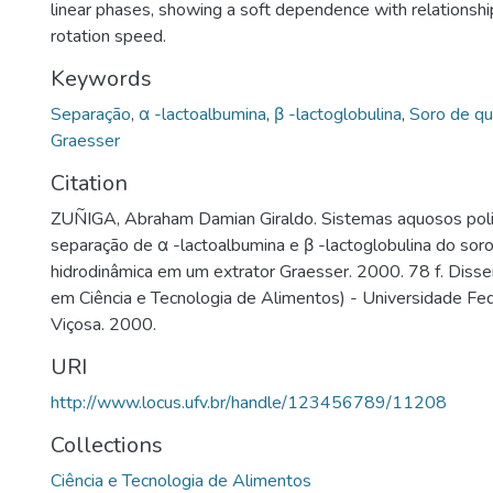
linear phases, showing a soft dependence with relationshi
rotation speed.
Keywords
Separação
,
α -lactoalbumina
,
β -lactoglobulina
,
Soro de qu
Graesser
Citation
ZUÑIGA, Abraham Damian Giraldo. Sistemas aquosos poliet
separação de α -lactoalbumina e β -lactoglobulina do soro
hidrodinâmica em um extrator Graesser. 2000. 78 f. Diss
em Ciência e Tecnologia de Alimentos) - Universidade Fed
Viçosa. 2000.
URI
http://www.locus.ufv.br/handle/123456789/11208
Collections
Ciência e Tecnologia de Alimentos