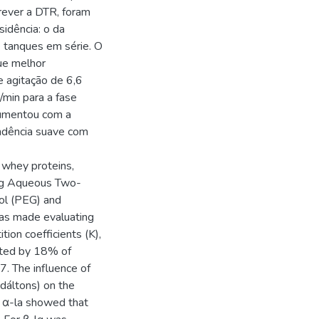
crever a DTR, foram
idência: o da
e tanques em série. O
ue melhor
e agitação de 6,6
min para a fase
 aumentou com a
ndência suave com
f whey proteins,
sing Aqueous Two-
ol (PEG) and
as made evaluating
ion coefficients (K),
uted by 18% of
. The influence of
dáltons) on the
or α-la showed that