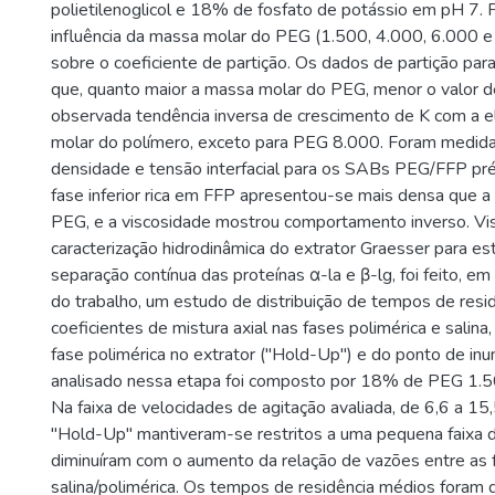
polietilenoglicol e 18% de fosfato de potássio em pH 7. F
influência da massa molar do PEG (1.500, 4.000, 6.000 e
sobre o coeficiente de partição. Os dados de partição pa
que, quanto maior a massa molar do PEG, menor o valor de 
observada tendência inversa de crescimento de K com a 
molar do polímero, exceto para PEG 8.000. Foram medida
densidade e tensão interfacial para os SABs PEG/FFP pr
fase inferior rica em FFP apresentou-se mais densa que a 
PEG, e a viscosidade mostrou comportamento inverso. Vi
caracterização hidrodinâmica do extrator Graesser para es
separação contínua das proteínas α-la e β-lg, foi feito, 
do trabalho, um estudo de distribuição de tempos de resi
coeficientes de mistura axial nas fases polimérica e salina,
fase polimérica no extrator ("Hold-Up") e do ponto de in
analisado nessa etapa foi composto por 18% de PEG 1.
Na faixa de velocidades de agitação avaliada, de 6,6 a 15
"Hold-Up" mantiveram-se restritos a uma pequena faixa d
diminuíram com o aumento da relação de vazões entre as 
salina/polimérica. Os tempos de residência médios foram 