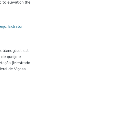
p to elevation the
eijo
,
Extrator
ilenoglicol-sal:
 de queijo e
ertação (Mestrado
eral de Viçosa,