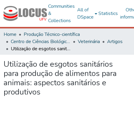
Communities
All of
Oth
&
Statistics
DSpace
inform
Collections
Home
Produção Técnico-científica
Centro de Ciências Biológicas e da Saúde
Veterinária
Artigos
Utilização de esgotos sanitários para produção de alimentos para animais: aspectos sanitários e produtivos
Utilização de esgotos sanitários
para produção de alimentos para
animais: aspectos sanitários e
produtivos