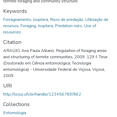
termite foraging and community structure.
Keywords
Forrageamento
,
Isoptera
,
Risco de predação
,
Utilização de
recursos
,
Foraging
,
Isoptera
,
Predation risks
,
Use of
resources
Citation
ARAÚJO, Ana Paula Albano. Regulation of foraging areas
and structuring of termite communities. 2009. 129 f. Tese
(Doutorado em Ciência entomológica; Tecnologia
entomológica) - Universidade Federal de Viçosa, Viçosa,
2009.
URI
http://locus.ufv.br/handle/123456789/862
Collections
Entomologia