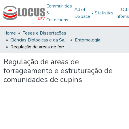
Communities
All of
Oth
&
Statistics
DSpace
inform
Collections
Home
Teses e Dissertações
Ciências Biológicas e da Saúde
Entomologia
Regulação de areas de forrageamento e estruturação de comunidades de cupins
Regulação de areas de
forrageamento e estruturação de
comunidades de cupins