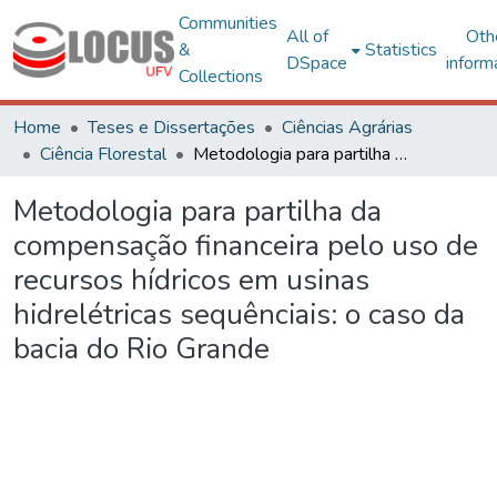
Communities
All of
Oth
&
Statistics
DSpace
inform
Collections
Home
Teses e Dissertações
Ciências Agrárias
Ciência Florestal
Metodologia para partilha da compensação financeira pelo uso de recursos hídricos em usinas hidrelétricas sequênciais: o caso da bacia do Rio Grande
Metodologia para partilha da
compensação financeira pelo uso de
recursos hídricos em usinas
hidrelétricas sequênciais: o caso da
bacia do Rio Grande