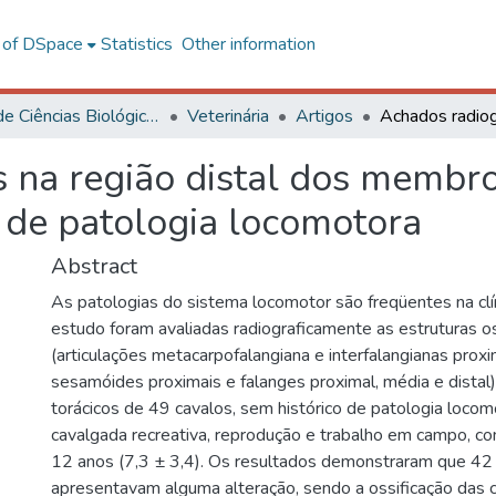
l of DSpace
Statistics
Other information
Centro de Ciências Biológicas e da Saúde
Veterinária
Artigos
 na região distal dos membro
 de patologia locomotora
Abstract
As patologias do sistema locomotor são freqüentes na clí
estudo foram avaliadas radiograficamente as estruturas o
(articulações metacarpofalangiana e interfalangianas proxi
sesamóides proximais e falanges proximal, média e dista
torácicos de 49 cavalos, sem histórico de patologia locomo
cavalgada recreativa, reprodução e trabalho em campo, co
12 anos (7,3 ± 3,4). Os resultados demonstraram que 42
apresentavam alguma alteração, sendo a ossificação das c