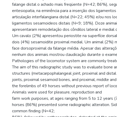
falange distal o achado mais freqüente (N=42; 86%), seg
entesiopatia, na eminência para a inserção dos ligamentos 
articulação interfalangiana distal (N=22; 45%) e/ou nos lo
ligamentos sesamoideos distais (N=9; 18%). Doze anima
apresentaram remodelação dos côndilos lateral e medial d
Um cavalo (2%) apresentou periostite na superfície dorsa
dois (4%) sesamoidite proximal medial. Um animal (2%) m
face dorsoproximal da falange média. Apesar das alteraç
nenhum dos animais mostrou claudicação durante o exame 
Pathologies of the locomotor system are commonly treated
The aim of this radiographic study was to evaluate bone an
structures (metacarpophalangeal joint, proximal and distal
joints, proximal sesamoid bones, and proximal, middle and 
the forelimbs of 49 horses without previous report of loc
Animals were used for pleasure, reproduction and
farm work purposes, at ages ranging from 5 to 12 years (
horses (86%) presented some radiographic alteration. S
common finding (N=42;