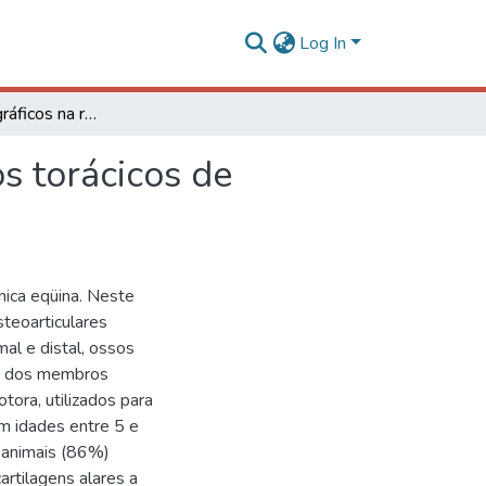
Log In
Achados radiográficos na região distal dos membros torácicos de eqüinos sem histórico de patologia locomotora
s torácicos de
nica eqüina. Neste
steoarticulares
mal e distal, ossos
l) dos membros
tora, utilizados para
m idades entre 5 e
 animais (86%)
artilagens alares a