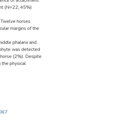
ence of attachment
oint (N=22; 45%)
. Twelve horses
cular margins of the
 middle phalanx and
ophyte was detected
e horse (2%). Despite
 the physical
3067