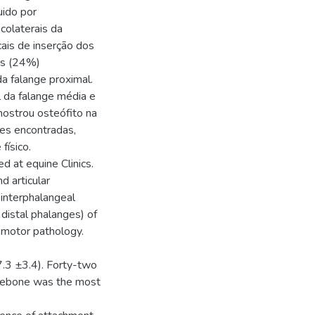
uido por
colaterais da
cais de inserção dos
is (24%)
a falange proximal.
l da falange média e
ostrou osteófito na
ões encontradas,
físico.
 at equine Clinics.
d articular
 interphalangeal
distal phalanges) of
omotor pathology.
7.3 ±3.4). Forty-two
idebone was the most