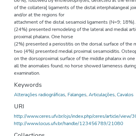
86%), followed by entheseophytes, detected at the emin
of the collatera] ligaments of the distal interphalangeal j
and/or at the regions for
attachment of the distal sesamoid ligaments (N=9; 18%)
(24%) presented remodeling of the lateral and medial arti
proximal phalanx. One horse
(2%) presented a periostitis on the dorsal surface of the
two (4%) presented medial proximal sesamoiditis. Oste
on the dorsoproximal surface of the middle phalanx in on
all the anomalies found, no horse showed lameness during
examination.
Keywords
Alterações radiográficas
,
Falanges
,
Articulações
,
Cavalos
URI
http://www.ceres.ufv.br/ojs/index.php/ceres/article/view/
http://www.locus.ufv.br/handle/123456789/21080
Collections