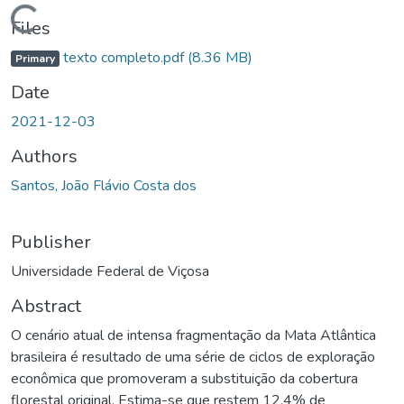
ading...
Files
texto completo.pdf
(8.36 MB)
Primary
Date
2021-12-03
Authors
Santos, João Flávio Costa dos
Publisher
Universidade Federal de Viçosa
Abstract
O cenário atual de intensa fragmentação da Mata Atlântica
brasileira é resultado de uma série de ciclos de exploração
econômica que promoveram a substituição da cobertura
florestal original. Estima-se que restem 12.4% de