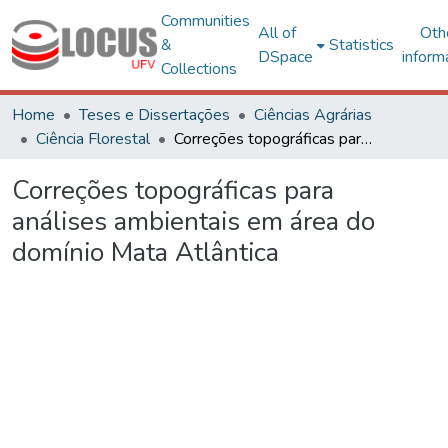
Communities
All of
Oth
&
Statistics
DSpace
inform
Collections
Home
Teses e Dissertações
Ciências Agrárias
Ciência Florestal
Correções topográficas para análises ambientais em área do domínio Mata Atlântica
Correções topográficas para
análises ambientais em área do
domínio Mata Atlântica