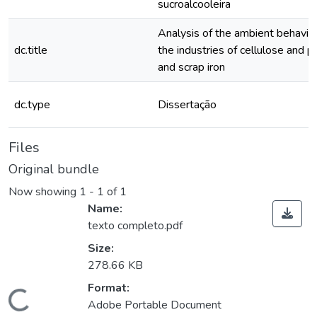
sucroalcooleira
Analysis of the ambient behavio
dc.title
the industries of cellulose and p
and scrap iron
dc.type
Dissertação
Files
Original bundle
Now showing
1 - 1 of 1
Name:
texto completo.pdf
Size:
278.66 KB
Loading...
Format:
Adobe Portable Document