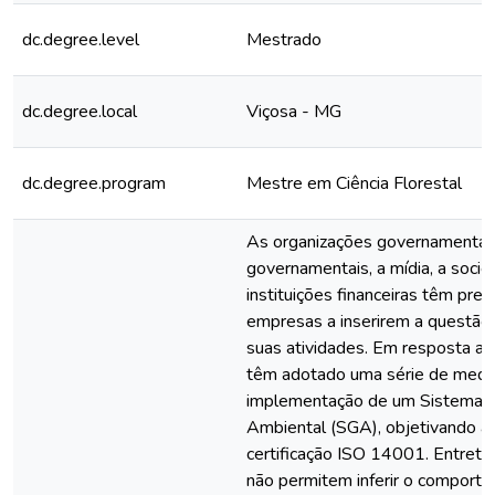
dc.degree.level
Mestrado
dc.degree.local
Viçosa - MG
dc.degree.program
Mestre em Ciência Florestal
As organizações governamentai
governamentais, a mídia, a socied
instituições financeiras têm pre
empresas a inserirem a questão
suas atividades. Em resposta a 
têm adotado uma série de medida
implementação de um Sistema 
Ambiental (SGA), objetivando a
certificação ISO 14001. Entreta
não permitem inferir o comporta