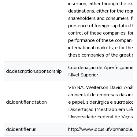
insertion, either through the exp
destinations, either for the requi
shareholders and consumers; for
presence of foreign capital in th
control of these companies; for 
performance of these companies
international markets; e for the l
these companies of the great po
Coordenação de Aperfeiçoamen
dc.description.sponsorship
Nível Superior
VIANA, Wellerson David. Anális
ambiental de empresas das indús
dc.identifier.citation
e papel, siderúrgica e sucroalcoo
Dissertação (Mestrado em Ciênci
Universidade Federal de Viçosa,
dc.identifier.uri
http://www.locus.ufv.br/hand