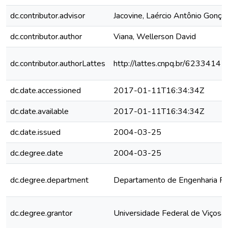
dc.contributor.advisor
Jacovine, Laércio Antônio Gonça
dc.contributor.author
Viana, Wellerson David
dc.contributor.authorLattes
http://lattes.cnpq.br/623341
dc.date.accessioned
2017-01-11T16:34:34Z
dc.date.available
2017-01-11T16:34:34Z
dc.date.issued
2004-03-25
dc.degree.date
2004-03-25
dc.degree.department
Departamento de Engenharia Flo
dc.degree.grantor
Universidade Federal de Viçosa