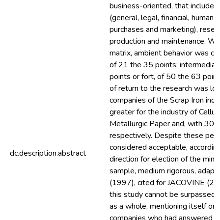
business-oriented, that includes
(general, legal, financial, human 
purchases and marketing), resea
production and maintenance. Wit
matrix, ambient behavior was cla
of 21 the 35 points; intermediat
points or fort, of 50 the 63 poi
of return to the research was lo
companies of the Scrap Iron ind
greater for the industry of Cellu
Metallurgic Paper and, with 30
respectively. Despite these per
considered acceptable, according
dc.description.abstract
direction for election of the min
sample, medium rigorous, adapt
(1997), cited for JACOVINE (200
this study cannot be surpassed f
as a whole, mentioning itself onl
companies who had answered to 