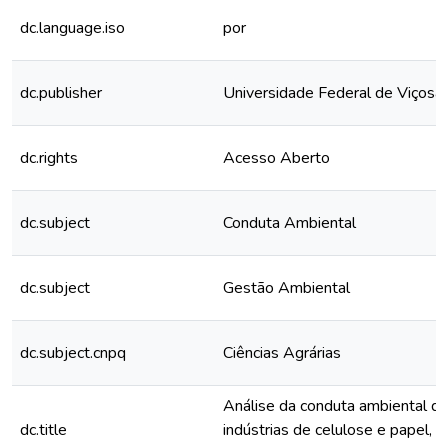
dc.language.iso
por
dc.publisher
Universidade Federal de Viçosa
dc.rights
Acesso Aberto
dc.subject
Conduta Ambiental
dc.subject
Gestão Ambiental
dc.subject.cnpq
Ciências Agrárias
Análise da conduta ambiental d
dc.title
indústrias de celulose e papel, s