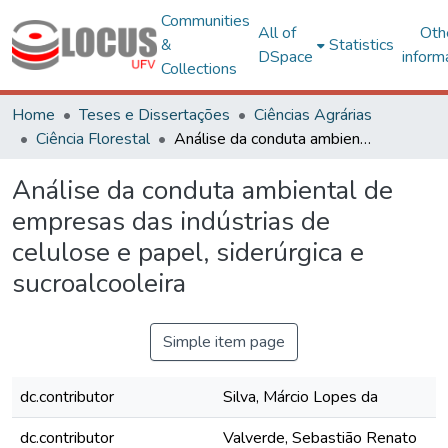
Communities
All of
Oth
&
Statistics
DSpace
inform
Collections
Home
Teses e Dissertações
Ciências Agrárias
Ciência Florestal
Análise da conduta ambiental de empresas das indústrias de celulose e papel, siderúrgica e sucroalcooleira
Análise da conduta ambiental de
empresas das indústrias de
celulose e papel, siderúrgica e
sucroalcooleira
Simple item page
dc.contributor
Silva, Márcio Lopes da
dc.contributor
Valverde, Sebastião Renato