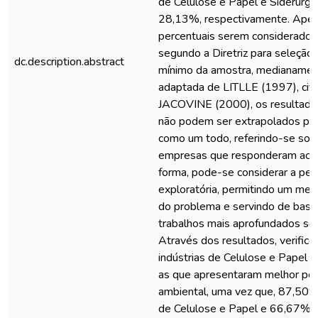
de Celulose e Papel e Siderúrg
28,13%, respectivamente. Apes
percentuais serem considerados 
segundo a Diretriz para seleção
dc.description.abstract
mínimo da amostra, medianament
adaptada de LITLLE (1997), cit
JACOVINE (2000), os resultado
não podem ser extrapolados para
como um todo, referindo-se so
empresas que responderam ao 
forma, pode-se considerar a pe
exploratória, permitindo um mel
do problema e servindo de base 
trabalhos mais aprofundados sob
Através dos resultados, verific
indústrias de Celulose e Papel e
as que apresentaram melhor pe
ambiental, uma vez que, 87,50
de Celulose e Papel e 66,67% 