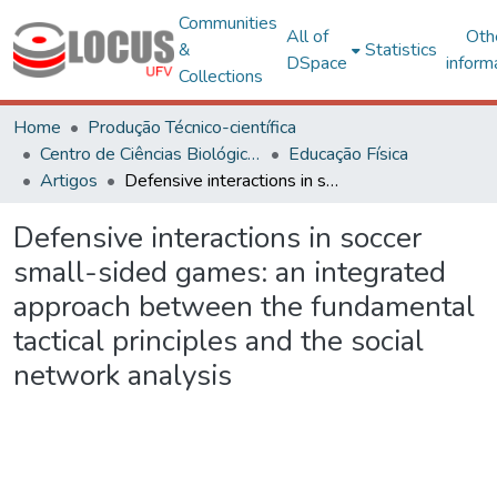
Communities
All of
Oth
&
Statistics
DSpace
inform
Collections
Home
Produção Técnico-científica
Centro de Ciências Biológicas e da Saúde
Educação Física
Artigos
Defensive interactions in soccer small-sided games: an integrated approach between the fundamental tactical principles and the social network analysis
Defensive interactions in soccer
small-sided games: an integrated
approach between the fundamental
tactical principles and the social
network analysis