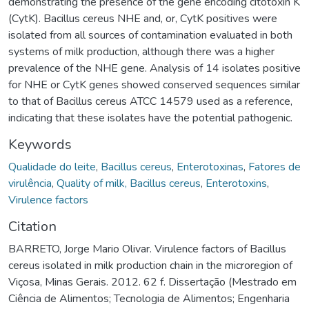
demonstrating the presence of the gene encoding citotoxin K
(CytK). Bacillus cereus NHE and, or, CytK positives were
isolated from all sources of contamination evaluated in both
systems of milk production, although there was a higher
prevalence of the NHE gene. Analysis of 14 isolates positive
for NHE or CytK genes showed conserved sequences similar
to that of Bacillus cereus ATCC 14579 used as a reference,
indicating that these isolates have the potential pathogenic.
Keywords
Qualidade do leite
,
Bacillus cereus
,
Enterotoxinas
,
Fatores de
virulência
,
Quality of milk, Bacillus cereus
,
Enterotoxins
,
Virulence factors
Citation
BARRETO, Jorge Mario Olivar. Virulence factors of Bacillus
cereus isolated in milk production chain in the microregion of
Viçosa, Minas Gerais. 2012. 62 f. Dissertação (Mestrado em
Ciência de Alimentos; Tecnologia de Alimentos; Engenharia