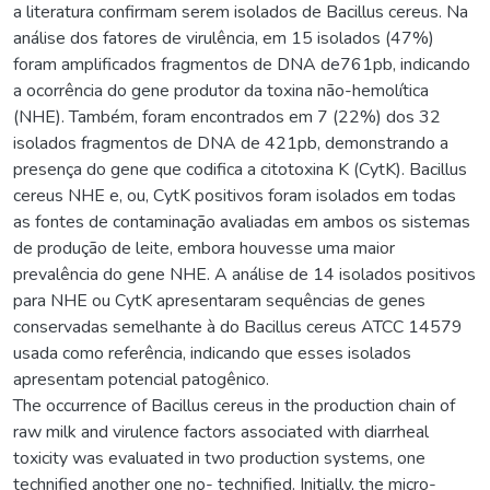
a literatura confirmam serem isolados de Bacillus cereus. Na
análise dos fatores de virulência, em 15 isolados (47%)
foram amplificados fragmentos de DNA de761pb, indicando
a ocorrência do gene produtor da toxina não-hemolítica
(NHE). Também, foram encontrados em 7 (22%) dos 32
isolados fragmentos de DNA de 421pb, demonstrando a
presença do gene que codifica a citotoxina K (CytK). Bacillus
cereus NHE e, ou, CytK positivos foram isolados em todas
as fontes de contaminação avaliadas em ambos os sistemas
de produção de leite, embora houvesse uma maior
prevalência do gene NHE. A análise de 14 isolados positivos
para NHE ou CytK apresentaram sequências de genes
conservadas semelhante à do Bacillus cereus ATCC 14579
usada como referência, indicando que esses isolados
apresentam potencial patogênico.
The occurrence of Bacillus cereus in the production chain of
raw milk and virulence factors associated with diarrheal
toxicity was evaluated in two production systems, one
technified another one no- technified. Initially, the micro-