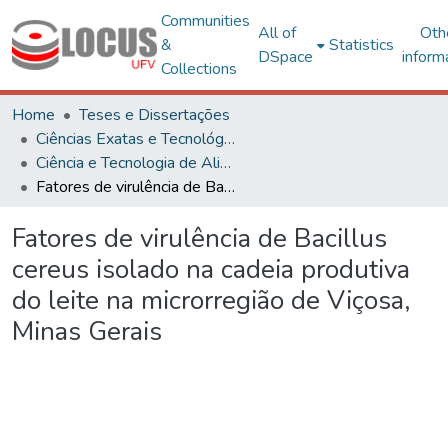
Communities
All of
Oth
&
Statistics
DSpace
inform
Collections
Home
Teses e Dissertações
Ciências Exatas e Tecnológicas
Ciência e Tecnologia de Alimentos
Fatores de virulência de Bacillus cereus isolado na cadeia produtiva do leite na microrregião de Viçosa, Minas Gerais
Fatores de virulência de Bacillus
cereus isolado na cadeia produtiva
do leite na microrregião de Viçosa,
Minas Gerais