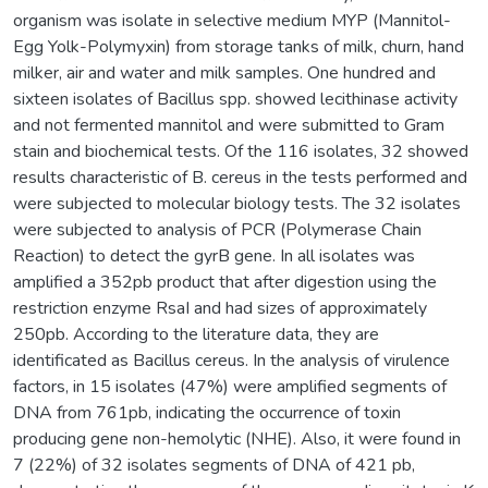
organism was isolate in selective medium MYP (Mannitol-
Egg Yolk-Polymyxin) from storage tanks of milk, churn, hand
milker, air and water and milk samples. One hundred and
sixteen isolates of Bacillus spp. showed lecithinase activity
and not fermented mannitol and were submitted to Gram
stain and biochemical tests. Of the 116 isolates, 32 showed
results characteristic of B. cereus in the tests performed and
were subjected to molecular biology tests. The 32 isolates
were subjected to analysis of PCR (Polymerase Chain
Reaction) to detect the gyrB gene. In all isolates was
amplified a 352pb product that after digestion using the
restriction enzyme RsaI and had sizes of approximately
250pb. According to the literature data, they are
identificated as Bacillus cereus. In the analysis of virulence
factors, in 15 isolates (47%) were amplified segments of
DNA from 761pb, indicating the occurrence of toxin
producing gene non-hemolytic (NHE). Also, it were found in
7 (22%) of 32 isolates segments of DNA of 421 pb,