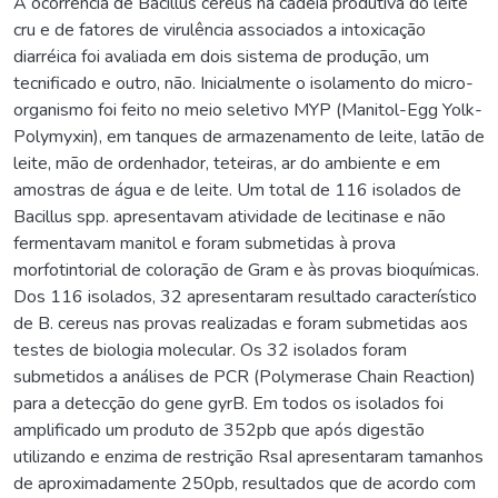
A ocorrência de Bacillus cereus na cadeia produtiva do leite
cru e de fatores de virulência associados a intoxicação
diarréica foi avaliada em dois sistema de produção, um
tecnificado e outro, não. Inicialmente o isolamento do micro-
organismo foi feito no meio seletivo MYP (Manitol-Egg Yolk-
Polymyxin), em tanques de armazenamento de leite, latão de
leite, mão de ordenhador, teteiras, ar do ambiente e em
amostras de água e de leite. Um total de 116 isolados de
Bacillus spp. apresentavam atividade de lecitinase e não
fermentavam manitol e foram submetidas à prova
morfotintorial de coloração de Gram e às provas bioquímicas.
Dos 116 isolados, 32 apresentaram resultado característico
de B. cereus nas provas realizadas e foram submetidas aos
testes de biologia molecular. Os 32 isolados foram
submetidos a análises de PCR (Polymerase Chain Reaction)
para a detecção do gene gyrB. Em todos os isolados foi
amplificado um produto de 352pb que após digestão
utilizando e enzima de restrição RsaI apresentaram tamanhos
de aproximadamente 250pb, resultados que de acordo com