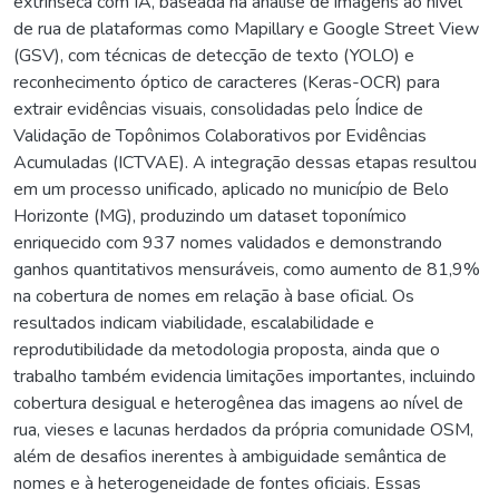
extrínseca com IA, baseada na análise de imagens ao nível
de rua de plataformas como Mapillary e Google Street View
(GSV), com técnicas de detecção de texto (YOLO) e
reconhecimento óptico de caracteres (Keras-OCR) para
extrair evidências visuais, consolidadas pelo Índice de
Validação de Topônimos Colaborativos por Evidências
Acumuladas (ICTVAE). A integração dessas etapas resultou
em um processo unificado, aplicado no município de Belo
Horizonte (MG), produzindo um dataset toponímico
enriquecido com 937 nomes validados e demonstrando
ganhos quantitativos mensuráveis, como aumento de 81,9%
na cobertura de nomes em relação à base oficial. Os
resultados indicam viabilidade, escalabilidade e
reprodutibilidade da metodologia proposta, ainda que o
trabalho também evidencia limitações importantes, incluindo
cobertura desigual e heterogênea das imagens ao nível de
rua, vieses e lacunas herdados da própria comunidade OSM,
além de desafios inerentes à ambiguidade semântica de
nomes e à heterogeneidade de fontes oficiais. Essas