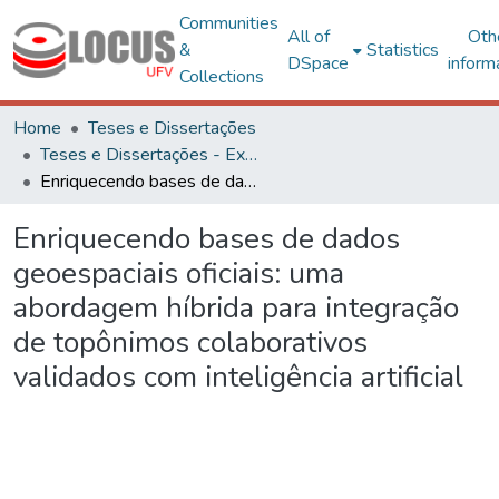
Communities
All of
Oth
&
Statistics
DSpace
inform
Collections
Home
Teses e Dissertações
Teses e Dissertações - Externas
Enriquecendo bases de dados geoespaciais oficiais: uma abordagem híbrida para integração de topônimos colaborativos validados com inteligência artificial
Enriquecendo bases de dados
geoespaciais oficiais: uma
abordagem híbrida para integração
de topônimos colaborativos
validados com inteligência artificial