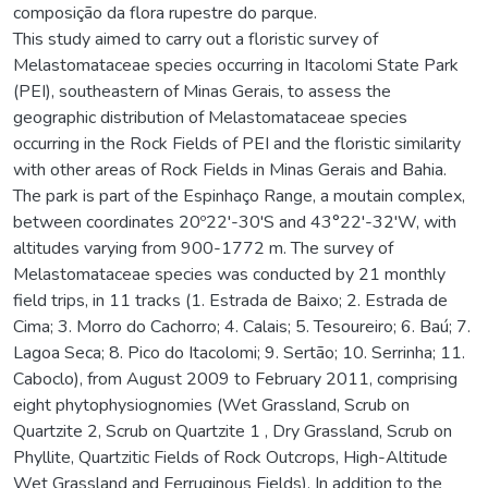
composição da flora rupestre do parque.
This study aimed to carry out a floristic survey of
Melastomataceae species occurring in Itacolomi State Park
(PEI), southeastern of Minas Gerais, to assess the
geographic distribution of Melastomataceae species
occurring in the Rock Fields of PEI and the floristic similarity
with other areas of Rock Fields in Minas Gerais and Bahia.
The park is part of the Espinhaço Range, a moutain complex,
between coordinates 20º22'-30'S and 43°22'-32'W, with
altitudes varying from 900-1772 m. The survey of
Melastomataceae species was conducted by 21 monthly
field trips, in 11 tracks (1. Estrada de Baixo; 2. Estrada de
Cima; 3. Morro do Cachorro; 4. Calais; 5. Tesoureiro; 6. Baú; 7.
Lagoa Seca; 8. Pico do Itacolomi; 9. Sertão; 10. Serrinha; 11.
Caboclo), from August 2009 to February 2011, comprising
eight phytophysiognomies (Wet Grassland, Scrub on
Quartzite 2, Scrub on Quartzite 1 , Dry Grassland, Scrub on
Phyllite, Quartzitic Fields of Rock Outcrops, High-Altitude
Wet Grassland and Ferruginous Fields). In addition to the