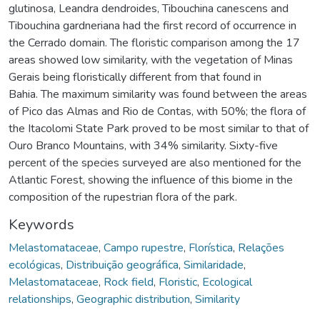
glutinosa, Leandra dendroides, Tibouchina canescens and
Tibouchina gardneriana had the first record of occurrence in
the Cerrado domain. The floristic comparison among the 17
areas showed low similarity, with the vegetation of Minas
Gerais being floristically different from that found in
Bahia. The maximum similarity was found between the areas
of Pico das Almas and Rio de Contas, with 50%; the flora of
the Itacolomi State Park proved to be most similar to that of
Ouro Branco Mountains, with 34% similarity. Sixty-five
percent of the species surveyed are also mentioned for the
Atlantic Forest, showing the influence of this biome in the
composition of the rupestrian flora of the park.
Keywords
Melastomataceae
,
Campo rupestre
,
Florística
,
Relações
ecológicas
,
Distribuição geográfica
,
Similaridade
,
Melastomataceae
,
Rock field
,
Floristic
,
Ecological
relationships
,
Geographic distribution
,
Similarity