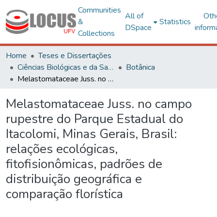
Communities
All of
Oth
&
Statistics
DSpace
inform
Collections
Home
Teses e Dissertações
Ciências Biológicas e da Saúde
Botânica
Melastomataceae Juss. no campo rupestre do Parque Estadual do Itacolomi, Minas Gerais, Brasil: relações ecológicas, fitofisionômicas, padrões de distribuição geográfica e comparação florística
Melastomataceae Juss. no campo
rupestre do Parque Estadual do
Itacolomi, Minas Gerais, Brasil:
relações ecológicas,
fitofisionômicas, padrões de
distribuição geográfica e
comparação florística