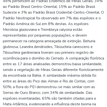
48% pertencem ao Padrão Endêmico de Minas Gerais; 34%
ao Padrão Brasil Centro-Oriental; 15% ao Padrão Brasil
Sudeste e 3% ao Padrão Brasil Ocidental-Centro-Oriental. O
Padrão Neotropical foi observado em 7% das espécies e o
Padrão América do Sul em 8% destas. As espécies
Microlicia glazioviana e Trembleya calycina estão
representadas por pequenas populações, e devem
permanecer na categoria ameaçada de extinção. Behuria
glutinosa, Leandra dendroides, Tibouchina canescens e
Tibouchina gardneriana tiveram seu primeiro registro de
ocorrência para o domínio do Cerrado. A comparação florística
entre as 17 áreas analisadas demonstrou baixa similaridade,
sendo a vegetação de Minas Gerais diferente floristicamente
da encontrada na Bahia. A similaridade máxima obtida foi
entre as áreas do Pico das Almas e Rio de Contas, com
50%; a flora do PEI demonstrou-se mais similar com as
Serras de Ouro Branco, com 34% de similaridade. Das
espécies inventariadas, 65% são também citadas para a
Mata Atlântica, evidenciando a influência deste bioma na