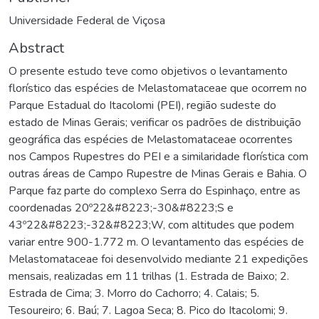
Universidade Federal de Viçosa
Abstract
O presente estudo teve como objetivos o levantamento
florístico das espécies de Melastomataceae que ocorrem no
Parque Estadual do Itacolomi (PEI), região sudeste do
estado de Minas Gerais; verificar os padrões de distribuição
geográfica das espécies de Melastomataceae ocorrentes
nos Campos Rupestres do PEI e a similaridade florística com
outras áreas de Campo Rupestre de Minas Gerais e Bahia. O
Parque faz parte do complexo Serra do Espinhaço, entre as
coordenadas 20º22&#8223;-30&#8223;S e
43º22&#8223;-32&#8223;W, com altitudes que podem
variar entre 900-1.772 m. O levantamento das espécies de
Melastomataceae foi desenvolvido mediante 21 expedições
mensais, realizadas em 11 trilhas (1. Estrada de Baixo; 2.
Estrada de Cima; 3. Morro do Cachorro; 4. Calais; 5.
Tesoureiro; 6. Baú; 7. Lagoa Seca; 8. Pico do Itacolomi; 9.