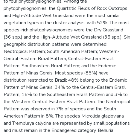
to four phytophysiognomies. Among the
phytophysiognomies, the Quartzitic Fields of Rock Outcrops
and High-Altitude Wet Grassland were the most similar
vegetation types in the cluster analysis, with 52%. The most
species-rich phytophysiognomies were the Dry Grassland
(36 spp.) and the High-Altitude Wet Grassland (35 spp.). Six
geographic distribution patterns were determined:
Neotropical Pattern; South American Pattern; Western-
Central-Eastern Brazil Pattern; Central-Eastern Brazil
Pattern; Southeastern Brazil Pattern; and the Endemic
Pattern of Minas Gerais. Most species (85%) have
distribution restricted to Brazil; 48% belong to the Endemic
Pattern of Minas Gerais; 34% to the Central-Eastern Brazil
Pattern; 15% to the Southeastern Brazil Pattern and 3% to
the Western-Central-Eastern Brazil Pattern. The Neotropical
Pattern was observed in 7% of species and the South
American Pattern in 8%. The species Microlicia glazioviana
and Trembleya calycina are represented by small populations
and must remain in the Endangered category. Behuria