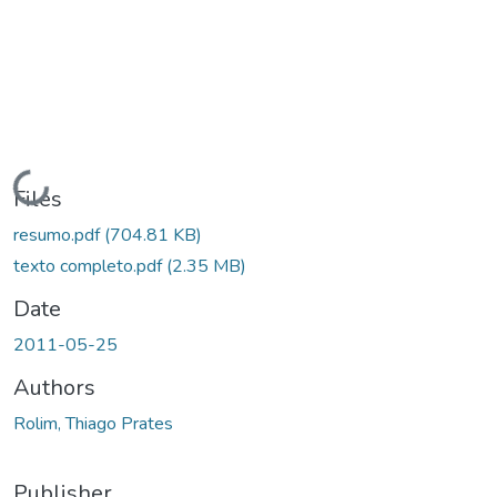
ading...
Files
resumo.pdf
(704.81 KB)
texto completo.pdf
(2.35 MB)
Date
2011-05-25
Authors
Rolim, Thiago Prates
Publisher