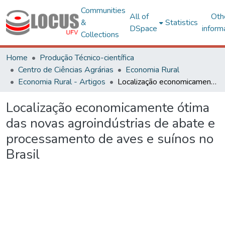
Communities
All of
Oth
&
Statistics
DSpace
inform
Collections
Home
Produção Técnico-científica
Centro de Ciências Agrárias
Economia Rural
Economia Rural - Artigos
Localização economicamente ótima das novas agroindústrias de abate e processamento de aves e suínos no Brasil
Localização economicamente ótima
das novas agroindústrias de abate e
processamento de aves e suínos no
Brasil