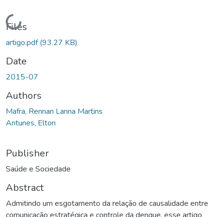
Loading...
Files
artigo.pdf
(93.27 KB)
Date
2015-07
Authors
Mafra, Rennan Lanna Martins
Antunes, Elton
Publisher
Saúde e Sociedade
Abstract
Admitindo um esgotamento da relação de causalidade entre
comunicação estratégica e controle da dengue, esse artigo