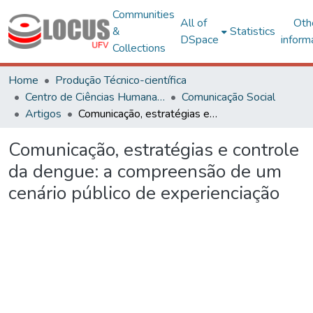
Communities
All of
Oth
&
Statistics
DSpace
inform
Collections
Home
Produção Técnico-científica
Centro de Ciências Humanas, Letras e Artes
Comunicação Social
Artigos
Comunicação, estratégias e controle da dengue: a compreensão de um cenário público de experienciação
Comunicação, estratégias e controle
da dengue: a compreensão de um
cenário público de experienciação