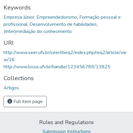
Keywords
Empresa Júnior
,
Empreendedorismo
,
Formação pessoal e
profissional
,
Desenvolvimento de habilidades
,
(Inter)mediação do conhecimento
URI
http://www.seer.ufv.br/seer/rbeq2/index.php/req2/article/vie
w/26
http://www.locus.ufv.br/handle/123456789/13825
Collections
Artigos
Full item page
Rules and Regulations
Submission Instructions