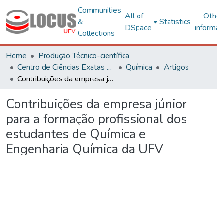
Communities
All of
Oth
&
Statistics
DSpace
inform
Collections
Home
Produção Técnico-científica
Centro de Ciências Exatas e Tecnológicas
Química
Artigos
Contribuições da empresa júnior para a formação profissional dos estudantes de Química e Engenharia Química da UFV
Contribuições da empresa júnior
para a formação profissional dos
estudantes de Química e
Engenharia Química da UFV