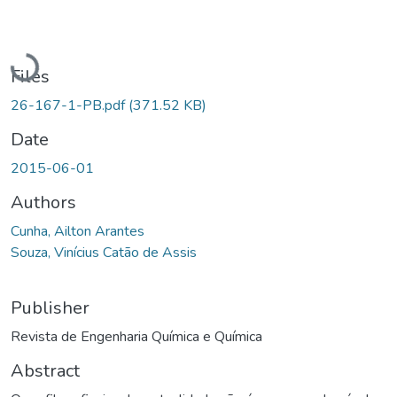
Loading...
Files
26-167-1-PB.pdf
(371.52 KB)
Date
2015-06-01
Authors
Cunha, Ailton Arantes
Souza, Vinícius Catão de Assis
Publisher
Revista de Engenharia Química e Química
Abstract