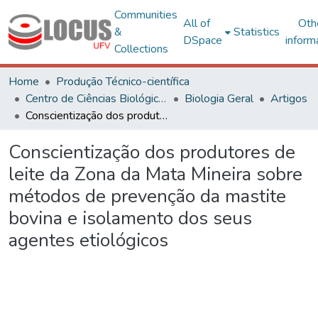
Communities
All of
Oth
&
Statistics
DSpace
inform
Collections
Home
Produção Técnico-científica
Centro de Ciências Biológicas e da Saúde
Biologia Geral
Artigos
Conscientização dos produtores de leite da Zona da Mata Mineira sobre métodos de prevenção da mastite bovina e isolamento dos seus agentes etiológicos
Conscientização dos produtores de
leite da Zona da Mata Mineira sobre
métodos de prevenção da mastite
bovina e isolamento dos seus
agentes etiológicos