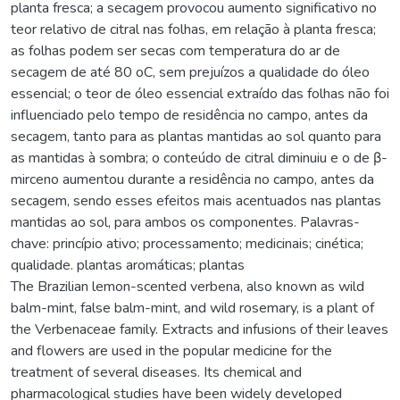
planta fresca; a secagem provocou aumento significativo no
teor relativo de citral nas folhas, em relação à planta fresca;
as folhas podem ser secas com temperatura do ar de
secagem de até 80 oC, sem prejuízos a qualidade do óleo
essencial; o teor de óleo essencial extraído das folhas não foi
influenciado pelo tempo de residência no campo, antes da
secagem, tanto para as plantas mantidas ao sol quanto para
as mantidas à sombra; o conteúdo de citral diminuiu e o de β-
mirceno aumentou durante a residência no campo, antes da
secagem, sendo esses efeitos mais acentuados nas plantas
mantidas ao sol, para ambos os componentes. Palavras-
chave: princípio ativo; processamento; medicinais; cinética;
qualidade. plantas aromáticas; plantas
The Brazilian lemon-scented verbena, also known as wild
balm-mint, false balm-mint, and wild rosemary, is a plant of
the Verbenaceae family. Extracts and infusions of their leaves
and flowers are used in the popular medicine for the
treatment of several diseases. Its chemical and
pharmacological studies have been widely developed