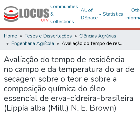
Communities
All of
Oth
&
Statistics
DSpace
inform
Collections
Home
Teses e Dissertações
Ciências Agrárias
Engenharia Agrícola
Avaliação do tempo de residência no campo e da temperatura do ar de secagem sobre o teor e sobre a composição química do óleo essencial de erva-cidreira-brasileira (Lippia alba (Mill.) N. E. Brown)
Avaliação do tempo de residência
no campo e da temperatura do ar de
secagem sobre o teor e sobre a
composição química do óleo
essencial de erva-cidreira-brasileira
(Lippia alba (Mill.) N. E. Brown)