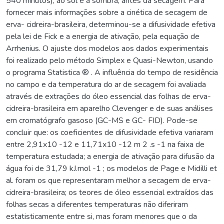
540 minutos), ao sol e à sombra, antes da secagem. Para
fornecer mais informações sobre a cinética de secagem de
erva- cidreira-brasileira, determinou-se a difusividade efetiva
pela lei de Fick e a energia de ativação, pela equação de
Arrhenius. O ajuste dos modelos aos dados experimentais
foi realizado pelo método Simplex e Quasi-Newton, usando
o programa Statistica ® . A influência do tempo de residência
no campo e da temperatura do ar de secagem foi avaliada
através de extrações do óleo essencial das folhas de erva-
cidreira-brasileira em aparelho Clevenger e de suas análises
em cromatógrafo gasoso (GC-MS e GC- FID). Pode-se
concluir que: os coeficientes de difusividade efetiva variaram
entre 2,91x10 -12 e 11,71x10 -12 m 2 .s -1 na faixa de
temperatura estudada; a energia de ativação para difusão da
água foi de 31,79 kJ.mol -1 ; os modelos de Page e Midilli et
al. foram os que representaram melhor a secagem de erva-
cidreira-brasileira; os teores de óleo essencial extraídos das
folhas secas a diferentes temperaturas não diferiram
estatisticamente entre si, mas foram menores que o da