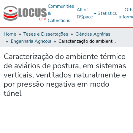
Communities
All of
Oth
&
Statistics
DSpace
inform
Collections
Home
Teses e Dissertações
Ciências Agrárias
Engenharia Agrícola
Caracterização do ambiente térmico de aviários de postura, em sistemas verticais, ventilados naturalmente e por pressão negativa em modo túnel
Caracterização do ambiente térmico
de aviários de postura, em sistemas
verticais, ventilados naturalmente e
por pressão negativa em modo
túnel