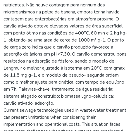
nutrientes. Não houve contagem para nenhum dos
microrganismos na polpa da banana, embora tenha havido
contagem para enterobactérias em atmosfera próxima. O
carvão ativado obteve elevados valores de área superficial,
com ponto ótimo nas condições de 400°C, 60 min e 2 kg kg-
1, obtendo-se uma área de cerca de 1000 m² g-1. O ponto
de carga zero indica que o carvão produzido favorece a
adsorção de ânions em pH<7,30. O carvão demonstrou bons
resultados na adsorção de fósforo, sendo o modelo de
Langmuir o melhor ajustado à isoterma em 20°C, com qmax
de 11,8 mg g-1, e o modelo de pseudo- segunda ordem
como o melhor ajuste para cinética, com tempo de equilíbrio
em 7h. Palavras-chave: tratamento de água residuária;
sistema alagado construído; biomassa ligno-celulósica;
carvão ativado; adsorção.
Current sewage technologies used in wastewater treatment
can present limitations when considering their
implementation and operational costs. This situation faces