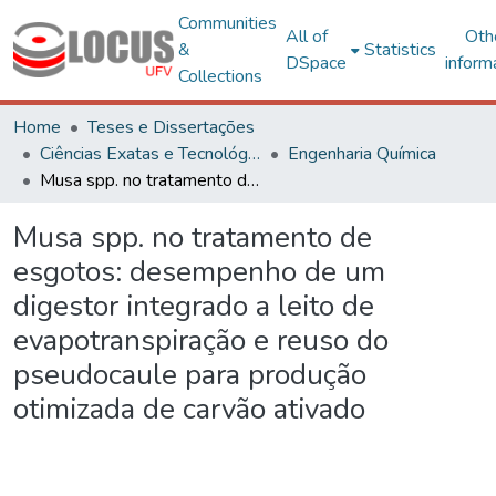
Communities
All of
Oth
&
Statistics
DSpace
inform
Collections
Home
Teses e Dissertações
Ciências Exatas e Tecnológicas
Engenharia Química
Musa spp. no tratamento de esgotos: desempenho de um digestor integrado a leito de evapotranspiração e reuso do pseudocaule para produção otimizada de carvão ativado
Musa spp. no tratamento de
esgotos: desempenho de um
digestor integrado a leito de
evapotranspiração e reuso do
pseudocaule para produção
otimizada de carvão ativado