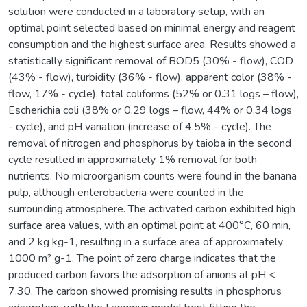
solution were conducted in a laboratory setup, with an
optimal point selected based on minimal energy and reagent
consumption and the highest surface area. Results showed a
statistically significant removal of BOD5 (30% - flow), COD
(43% - flow), turbidity (36% - flow), apparent color (38% -
flow, 17% - cycle), total coliforms (52% or 0.31 logs – flow),
Escherichia coli (38% or 0.29 logs – flow, 44% or 0.34 logs
- cycle), and pH variation (increase of 4.5% - cycle). The
removal of nitrogen and phosphorus by taioba in the second
cycle resulted in approximately 1% removal for both
nutrients. No microorganism counts were found in the banana
pulp, although enterobacteria were counted in the
surrounding atmosphere. The activated carbon exhibited high
surface area values, with an optimal point at 400°C, 60 min,
and 2 kg kg-1, resulting in a surface area of approximately
1000 m² g-1. The point of zero charge indicates that the
produced carbon favors the adsorption of anions at pH <
7.30. The carbon showed promising results in phosphorus