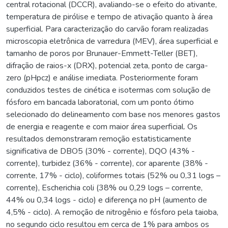
central rotacional (DCCR), avaliando-se o efeito do ativante,
temperatura de pirólise e tempo de ativação quanto à área
superficial. Para caracterização do carvão foram realizadas
microscopia eletrônica de varredura (MEV), área superficial e
tamanho de poros por Brunauer-Emmett-Teller (BET),
difração de raios-x (DRX), potencial zeta, ponto de carga-
zero (pHpcz) e análise imediata. Posteriormente foram
conduzidos testes de cinética e isotermas com solução de
fósforo em bancada laboratorial, com um ponto ótimo
selecionado do delineamento com base nos menores gastos
de energia e reagente e com maior área superficial. Os
resultados demonstraram remoção estatisticamente
significativa de DBO5 (30% - corrente), DQO (43% -
corrente), turbidez (36% - corrente), cor aparente (38% -
corrente, 17% - ciclo), coliformes totais (52% ou 0,31 logs –
corrente), Escherichia coli (38% ou 0,29 logs – corrente,
44% ou 0,34 logs - ciclo) e diferença no pH (aumento de
4,5% - ciclo). A remoção de nitrogênio e fósforo pela taioba,
no segundo ciclo resultou em cerca de 1% para ambos os