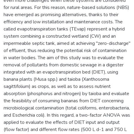
even more challenges when these systems are considered
for rural areas. For this reason, nature-based solutions (NBS)
have emerged as promising alternatives, thanks to their
efficiency and low installation and maintenance costs. The
called evapotranspiration tanks (TEvap) represent a hybrid
system combining a constructed wetland (CW) and an
impermeable septic tank, aimed at achieving "zero-discharge"
of effluent, thus reducing the potential risk of contamination
in water bodies. The aim of this study was to evaluate the
removal of pollutants from domestic sewage in a digester
integrated with an evapotranspiration bed (DIET), using
banana plants (Musa spp.) and taioba (Xanthosoma
sagittifolium) as crops, as well as to assess nutrient
absorption (phosphorus and nitrogen) by taioba and evaluate
the feasibility of consuming bananas from DIET concerning
microbiological contamination (total coliforms, enterobacteria,
and Escherichia coli). In this regard, a two-factor ANOVA was
applied to evaluate the effects of DIET input and output
(flow factor) and different flow rates (500 L d-1 and 750 L