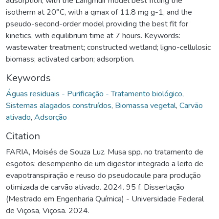
adsorption, with the Langmuir model best fitting the
isotherm at 20°C, with a qmax of 11.8 mg g-1, and the
pseudo-second-order model providing the best fit for
kinetics, with equilibrium time at 7 hours. Keywords:
wastewater treatment; constructed wetland; ligno-cellulosic
biomass; activated carbon; adsorption.
Keywords
Águas residuais - Purificação - Tratamento biológico
,
Sistemas alagados construídos
,
Biomassa vegetal
,
Carvão
ativado
,
Adsorção
Citation
FARIA, Moisés de Souza Luz. Musa spp. no tratamento de
esgotos: desempenho de um digestor integrado a leito de
evapotranspiração e reuso do pseudocaule para produção
otimizada de carvão ativado. 2024. 95 f. Dissertação
(Mestrado em Engenharia Química) - Universidade Federal
de Viçosa, Viçosa. 2024.