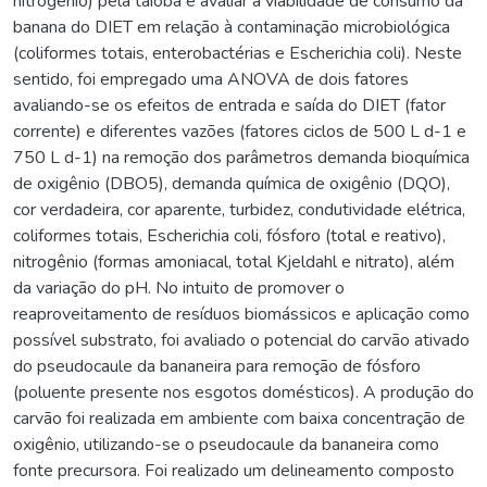
nitrogênio) pela taioba e avaliar a viabilidade de consumo da
banana do DIET em relação à contaminação microbiológica
(coliformes totais, enterobactérias e Escherichia coli). Neste
sentido, foi empregado uma ANOVA de dois fatores
avaliando-se os efeitos de entrada e saída do DIET (fator
corrente) e diferentes vazões (fatores ciclos de 500 L d-1 e
750 L d-1) na remoção dos parâmetros demanda bioquímica
de oxigênio (DBO5), demanda química de oxigênio (DQO),
cor verdadeira, cor aparente, turbidez, condutividade elétrica,
coliformes totais, Escherichia coli, fósforo (total e reativo),
nitrogênio (formas amoniacal, total Kjeldahl e nitrato), além
da variação do pH. No intuito de promover o
reaproveitamento de resíduos biomássicos e aplicação como
possível substrato, foi avaliado o potencial do carvão ativado
do pseudocaule da bananeira para remoção de fósforo
(poluente presente nos esgotos domésticos). A produção do
carvão foi realizada em ambiente com baixa concentração de
oxigênio, utilizando-se o pseudocaule da bananeira como
fonte precursora. Foi realizado um delineamento composto