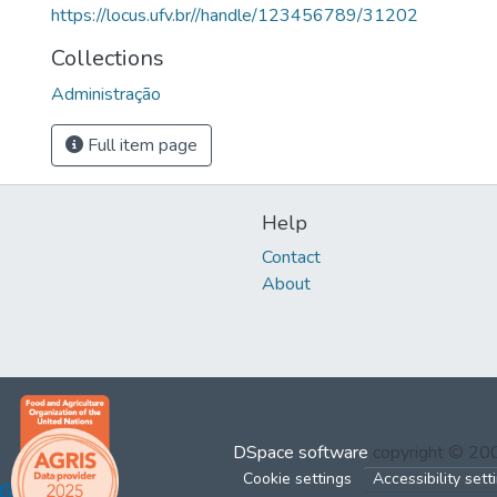
https://locus.ufv.br//handle/123456789/31202
Collections
Administração
Full item page
Help
Contact
About
DSpace software
copyright © 2
Cookie settings
Accessibility sett