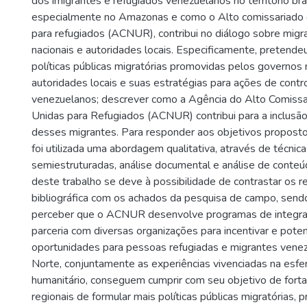
dos imigrantes e refugiados venezuelanos no território bras
especialmente no Amazonas e como o Alto comissariado
para refugiados (ACNUR), contribui no diálogo sobre mig
nacionais e autoridades locais. Especificamente, pretendeu-
políticas públicas migratórias promovidas pelos governos n
autoridades locais e suas estratégias para ações de cont
venezuelanos; descrever como a Agência do Alto Comiss
Unidas para Refugiados (ACNUR) contribui para a inclusão
desses migrantes. Para responder aos objetivos proposto
foi utilizada uma abordagem qualitativa, através de técnic
semiestruturadas, análise documental e análise de conteú
deste trabalho se deve à possibilidade de contrastar os r
bibliográfica com os achados da pesquisa de campo, sendo
perceber que o ACNUR desenvolve programas de integra
parceria com diversas organizações para incentivar e potenc
oportunidades para pessoas refugiadas e migrantes vene
Norte, conjuntamente as experiências vivenciadas na esfe
humanitário, conseguem cumprir com seu objetivo de forta
regionais de formular mais políticas públicas migratórias, 