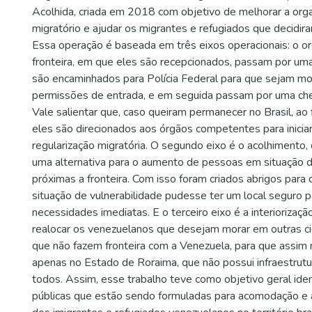
Acolhida, criada em 2018 com objetivo de melhorar a org
migratório e ajudar os migrantes e refugiados que decidira
Essa operação é baseada em três eixos operacionais: o 
fronteira, em que eles são recepcionados, passam por uma
são encaminhados para Polícia Federal para que sejam mo
permissões de entrada, e em seguida passam por uma ch
Vale salientar que, caso queiram permanecer no Brasil, ao
eles são direcionados aos órgãos competentes para inici
regularização migratória. O segundo eixo é o acolhimento,
uma alternativa para o aumento de pessoas em situação d
próximas a fronteira. Com isso foram criados abrigos para
situação de vulnerabilidade pudesse ter um local seguro p
necessidades imediatas. E o terceiro eixo é a interiorizaç
realocar os venezuelanos que desejam morar em outras cid
que não fazem fronteira com a Venezuela, para que assim 
apenas no Estado de Roraima, que não possui infraestrutur
todos. Assim, esse trabalho teve como objetivo geral identi
públicas que estão sendo formuladas para acomodação e 