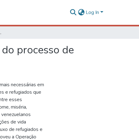
Log In
o de imigração venezuelana no Amazonas
e do processo de
z mais necessárias em
es e refugiados que
Entre esses
ome, miséria,
s venezuelanos
ções de vida
uxo de refugiados e
omoveu a Operação