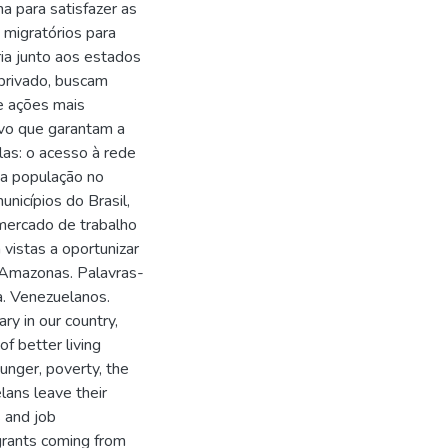
a para satisfazer as
migratórios para
ria junto aos estados
 privado, buscam
e ações mais
ivo que garantam a
las: o acesso à rede
 da população no
unicípios do Brasil,
 mercado de trabalho
vistas a oportunizar
o Amazonas. Palavras-
ia. Venezuelanos.
ry in our country,
f better living
nger, poverty, the
ans leave their
s and job
grants coming from