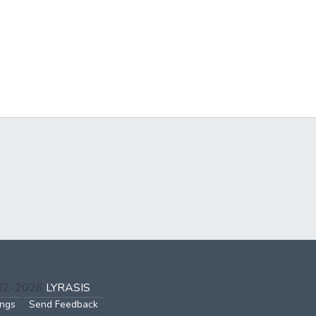
002-2026
LYRASIS
ings
Send Feedback