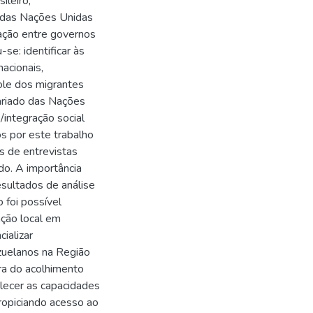
ileiro,
 das Nações Unidas
ração entre governos
se: identificar às
acionais,
role dos migrantes
ariado das Nações
/integração social
s por este trabalho
as de entrevistas
do. A importância
esultados de análise
 foi possível
ção local em
ializar
zuelanos na Região
ra do acolhimento
lecer as capacidades
propiciando acesso ao