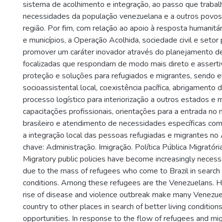
sistema de acolhimento e integração, ao passo que trabalh
necessidades da população venezuelana e a outros povos 
região. Por fim, com relação ao apoio à resposta humanitá
e municípios, a Operação Acolhida, sociedade civil e setor
promover um caráter inovador através do planejamento d
focalizadas que respondam de modo mais direto e assert
proteção e soluções para refugiados e migrantes, sendo e
socioassistental local, coexistência pacífica, abrigamento
processo logístico para interiorização a outros estados e m
capacitações profissionais, orientações para a entrada no
brasileiro e atendimento de necessidades específicas com 
a integração local das pessoas refugiadas e migrantes n
chave: Administração. Imigração. Política Pública Migratór
Migratory public policies have become increasingly necessa
due to the mass of refugees who come to Brazil in search o
conditions. Among these refugees are the Venezuelans. Hu
rise of disease and violence outbreak make many Venezuel
country to other places in search of better living condition
opportunities. In response to the flow of refugees and mi