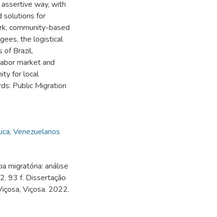
 assertive way, with
 solutions for
work, community-based
gees, the logistical
 of Brazil,
 labor market and
ty for local
ds: Public Migration
lica
,
Venezuelanos
a migratória: análise
. 93 f. Dissertação
içosa, Viçosa. 2022.