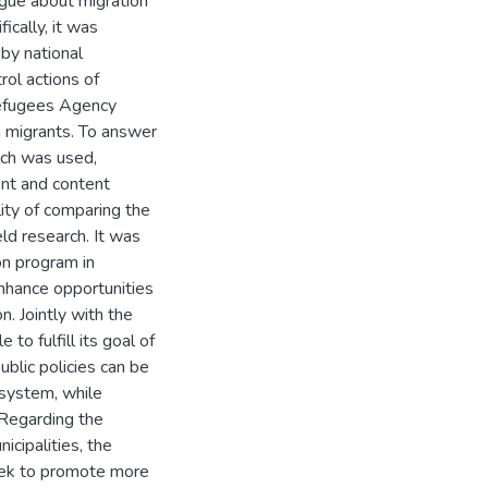
ogue about migration
ically, it was
 by national
rol actions of
Refugees Agency
h migrants. To answer
ach was used,
ent and content
lity of comparing the
eld research. It was
on program in
nhance opportunities
. Jointly with the
to fulfill its goal of
ublic policies can be
 system, while
 Regarding the
icipalities, the
seek to promote more