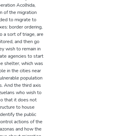
eration Acolhida,
n of the migration
ded to migrate to
xes: border ordering,
a sort of triage, are
itored, and then go
hey wish to remain in
iate agencies to start
he shelter, which was
e in the cities near
vulnerable population
. And the third axis
nezuelans who wish to
so that it does not
structure to house
dentify the public
ontrol actions of the
Amazonas and how the