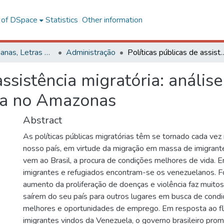
l of DSpace
Statistics
Other information
Ciências Humanas, Letras e Artes
Administração
Políticas públicas de assistência migratória: análise do process
assistência migratória: anális
na no Amazonas
Abstract
As políticas públicas migratórias têm se tornado cada ve
nosso país, em virtude da migração em massa de imigrant
vem ao Brasil, a procura de condições melhores de vida. 
imigrantes e refugiados encontram-se os venezuelanos. F
aumento da proliferação de doenças e violência faz muito
saírem do seu país para outros lugares em busca de condi
melhores e oportunidades de emprego. Em resposta ao fl
imigrantes vindos da Venezuela, o governo brasileiro pr