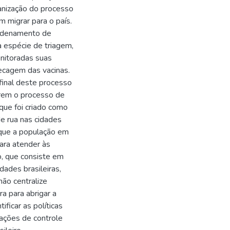
anização do processo
m migrar para o país.
ordenamento de
 espécie de triagem,
nitoradas suas
ecagem das vacinas.
 final deste processo
arem o processo de
 que foi criado como
e rua nas cidades
 que a população em
ara atender às
ão, que consiste em
ades brasileiras,
não centralize
a para abrigar a
ficar as políticas
ações de controle