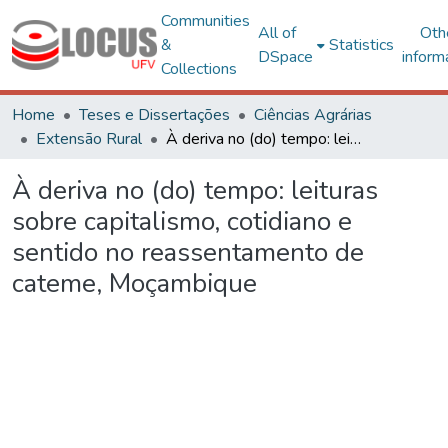
Communities
All of
Oth
&
Statistics
DSpace
inform
Collections
Home
Teses e Dissertações
Ciências Agrárias
Extensão Rural
À deriva no (do) tempo: leituras sobre capitalismo, cotidiano e sentido no reassentamento de cateme, Moçambique
À deriva no (do) tempo: leituras
sobre capitalismo, cotidiano e
sentido no reassentamento de
cateme, Moçambique