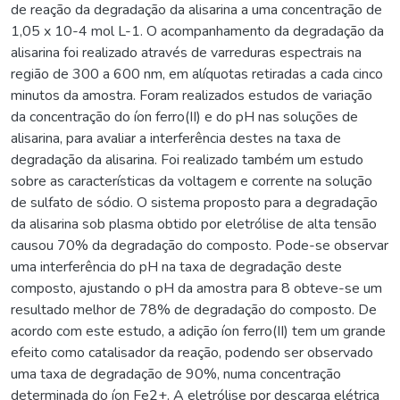
de reação da degradação da alisarina a uma concentração de
1,05 x 10-4 mol L-1. O acompanhamento da degradação da
alisarina foi realizado através de varreduras espectrais na
região de 300 a 600 nm, em alíquotas retiradas a cada cinco
minutos da amostra. Foram realizados estudos de variação
da concentração do íon ferro(II) e do pH nas soluções de
alisarina, para avaliar a interferência destes na taxa de
degradação da alisarina. Foi realizado também um estudo
sobre as características da voltagem e corrente na solução
de sulfato de sódio. O sistema proposto para a degradação
da alisarina sob plasma obtido por eletrólise de alta tensão
causou 70% da degradação do composto. Pode-se observar
uma interferência do pH na taxa de degradação deste
composto, ajustando o pH da amostra para 8 obteve-se um
resultado melhor de 78% de degradação do composto. De
acordo com este estudo, a adição íon ferro(II) tem um grande
efeito como catalisador da reação, podendo ser observado
uma taxa de degradação de 90%, numa concentração
determinada do íon Fe2+. A eletrólise por descarga elétrica