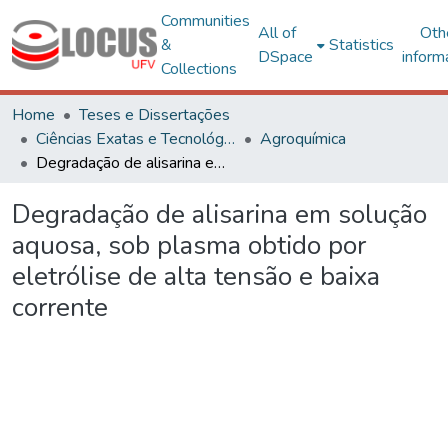
Communities
All of
Oth
&
Statistics
DSpace
inform
Collections
Home
Teses e Dissertações
Ciências Exatas e Tecnológicas
Agroquímica
Degradação de alisarina em solução aquosa, sob plasma obtido por eletrólise de alta tensão e baixa corrente
Degradação de alisarina em solução
aquosa, sob plasma obtido por
eletrólise de alta tensão e baixa
corrente