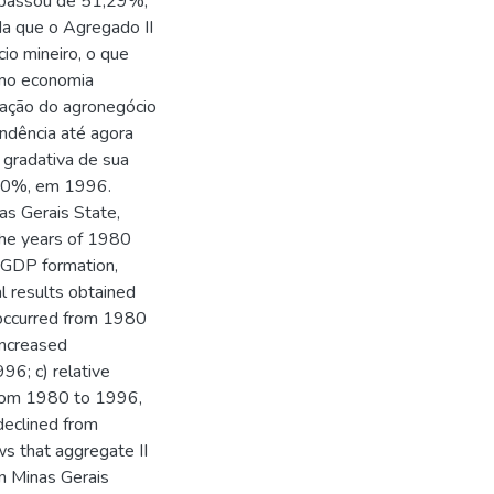
e passou de 51,29%,
a que o Agregado II
io mineiro, o que
omo economia
ipação do agronegócio
ndência até agora
 gradativa de sua
 20%, em 1996.
as Gerais State,
 the years of 1980
 GDP formation,
al results obtained
e occurred from 1980
increased
96; c) relative
 from 1980 to 1996,
declined from
 that aggregate II
n Minas Gerais