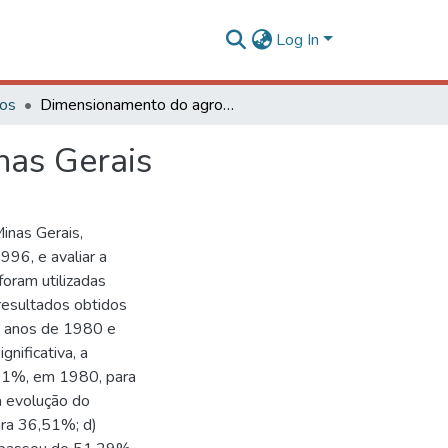
Log In
gos
Dimensionamento do agronegócio no estado de Minas Gerais
nas Gerais
inas Gerais,
96, e avaliar a
foram utilizadas
 resultados obtidos
s anos de 1980 e
nificativa, a
,31%, em 1980, para
a evolução do
ra 36,51%; d)