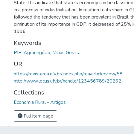
State. This indicate that state’s economy can be classifi
in a process of industrialization. In relation to its share in
followed the tendency that has been prevalent in Brazil, th
diminution of its importance in GDP; it decreased of 25%
1996.
Keywords
PIB
,
Agronegócio
,
Minas Gerais.
URI
https://revistarea.ufv.br/index.php/rea/article/view/58
http://www.locus.ufv.br/handle/123456789/20262
Collections
Economia Rural - Artigos
Full item page