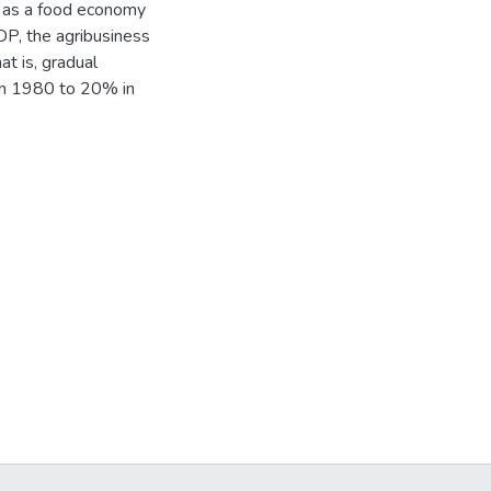
ed as a food economy
 GDP, the agribusiness
at is, gradual
 in 1980 to 20% in