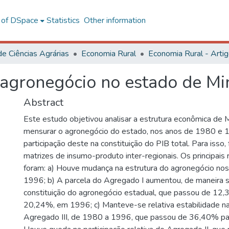
l of DSpace
Statistics
Other information
de Ciências Agrárias
Economia Rural
Economia Rural - Arti
gronegócio no estado de Mi
Abstract
Este estudo objetivou analisar a estrutura econômica de M
mensurar o agronegócio do estado, nos anos de 1980 e 19
participação deste na constituição do PIB total. Para isso, 
matrizes de insumo-produto inter-regionais. Os principais
foram: a) Houve mudança na estrutura do agronegócio no
1996; b) A parcela do Agregado I aumentou, de maneira sig
constituição do agronegócio estadual, que passou de 12
20,24%, em 1996; c) Manteve-se relativa estabilidade n
Agregado III, de 1980 a 1996, que passou de 36,40% pa