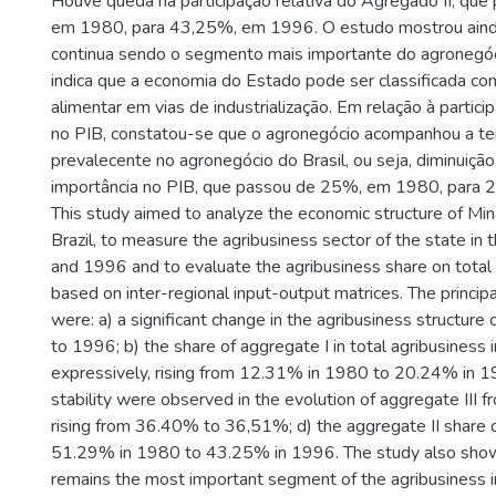
Houve queda na participação relativa do Agregado II, qu
em 1980, para 43,25%, em 1996. O estudo mostrou aind
continua sendo o segmento mais importante do agronegóc
indica que a economia do Estado pode ser classificada c
alimentar em vias de industrialização. Em relação à partic
no PIB, constatou-se que o agronegócio acompanhou a te
prevalecente no agronegócio do Brasil, ou seja, diminuição
importância no PIB, que passou de 25%, em 1980, para
This study aimed to analyze the economic structure of Min
Brazil, to measure the agribusiness sector of the state in
and 1996 and to evaluate the agribusiness share on total
based on inter-regional input-output matrices. The princip
were: a) a significant change in the agribusiness structur
to 1996; b) the share of aggregate I in total agribusiness 
expressively, rising from 12.31% in 1980 to 20.24% in 19
stability were observed in the evolution of aggregate III
rising from 36.40% to 36,51%; d) the aggregate II share 
51.29% in 1980 to 43.25% in 1996. The study also shows
remains the most important segment of the agribusiness i