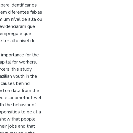
ara identificar os
em diferentes faixas
 um nível de alta ou
 evidenciaram que
 emprego e que
 ter alto nível de
 importance for the
apital for workers,
ers, this study
zilian youth in the
 causes behind
sed on data from the
ed econometric level
th the behavior of
opensities to be at a
s show that people
eir jobs and that