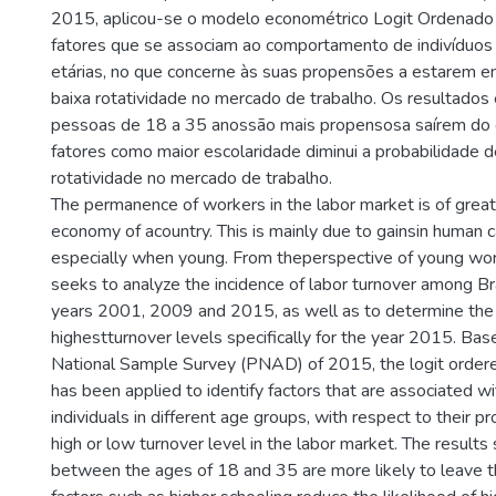
2015, aplicou-se o modelo econométrico Logit Ordenado p
fatores que se associam ao comportamento de indivíduos 
etárias, no que concerne às suas propensões a estarem em
baixa rotatividade no mercado de trabalho. Os resultados
pessoas de 18 a 35 anossão mais propensosa saírem do
fatores como maior escolaridade diminui a probabilidade de
rotatividade no mercado de trabalho.
The permanence of workers in the labor market is of great
economy of acountry. This is mainly due to gainsin human c
especially when young. From theperspective of young work
seeks to analyze the incidence of labor turnover among Bra
years 2001, 2009 and 2015, as well as to determine the
highestturnover levels specifically for the year 2015. Ba
National Sample Survey (PNAD) of 2015, the logit order
has been applied to identify factors that are associated wi
individuals in different age groups, with respect to their pr
high or low turnover level in the labor market. The result
between the ages of 18 and 35 are more likely to leave th