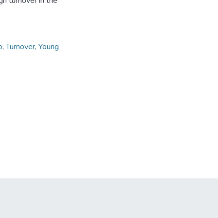
gh turnover in the
o
,
Turnover
,
Young