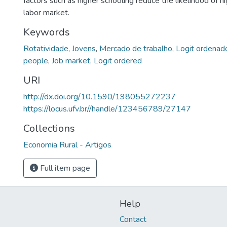
factors such as higher schooling reduce the likelihood of hi
labor market.
Keywords
Rotatividade
,
Jovens
,
Mercado de trabalho
,
Logit ordenad
people
,
Job market
,
Logit ordered
URI
http://dx.doi.org/10.1590/198055272237
https://locus.ufv.br//handle/123456789/27147
Collections
Economia Rural - Artigos
Full item page
Help
Contact