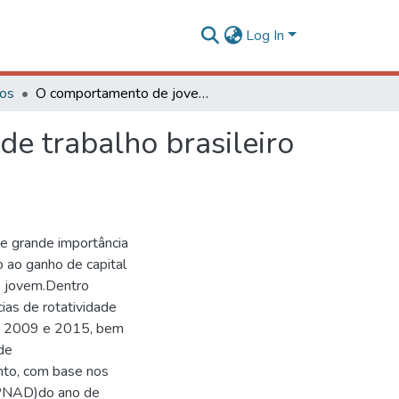
Log In
gos
O comportamento de jovens e adultos no mercado de trabalho brasileiro comrelação à permanência no emprego
e trabalho brasileiro
e grande importância
o ao ganho de capital
o jovem.Dentro
cias de rotatividade
1, 2009 e 2015, bem
de
nto, com base nos
(PNAD)do ano de