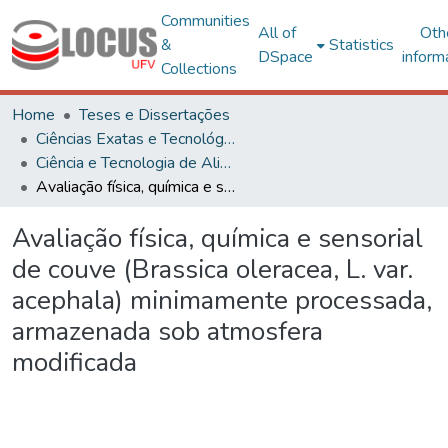
Communities
All of
Oth
&
Statistics
DSpace
inform
Collections
Home
Teses e Dissertações
Ciências Exatas e Tecnológicas
Ciência e Tecnologia de Alimentos
Avaliação física, química e sensorial de couve (Brassica oleracea, L. var. acephala) minimamente processada, armazenada sob atmosfera modificada
Avaliação física, química e sensorial
de couve (Brassica oleracea, L. var.
acephala) minimamente processada,
armazenada sob atmosfera
modificada