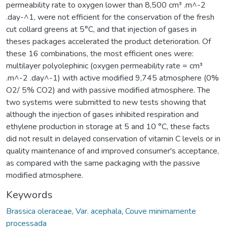
permeability rate to oxygen lower than 8,500 cm³ .m^-2
.day-^1, were not efficient for the conservation of the fresh
cut collard greens at 5°C, and that injection of gases in
theses packages accelerated the product deterioration. Of
these 16 combinations, the most efficient ones were:
multilayer polyolephinic (oxygen permeability rate = cm³
.m^-2 .day^-1) with active modified 9,745 atmosphere (0%
O2/ 5% CO2) and with passive modified atmosphere. The
two systems were submitted to new tests showing that
although the injection of gases inhibited respiration and
ethylene production in storage at 5 and 10 °C, these facts
did not result in delayed conservation of vitamin C levels or in
quality maintenance of and improved consumer's acceptance,
as compared with the same packaging with the passive
modified atmosphere.
Keywords
Brassica oleraceae
,
Var. acephala
,
Couve minimamente
processada