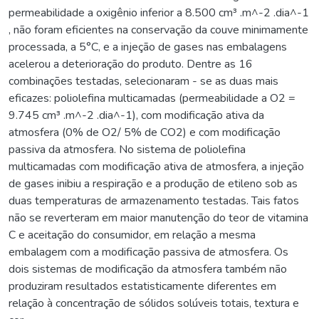
permeabilidade a oxigênio inferior a 8.500 cm³ .m^-2 .dia^-1
, não foram eficientes na conservação da couve minimamente
processada, a 5°C, e a injeção de gases nas embalagens
acelerou a deterioração do produto. Dentre as 16
combinações testadas, selecionaram - se as duas mais
eficazes: poliolefina multicamadas (permeabilidade a O2 =
9.745 cm³ .m^-2 .dia^-1), com modificação ativa da
atmosfera (0% de O2/ 5% de CO2) e com modificação
passiva da atmosfera. No sistema de poliolefina
multicamadas com modificação ativa de atmosfera, a injeção
de gases inibiu a respiração e a produção de etileno sob as
duas temperaturas de armazenamento testadas. Tais fatos
não se reverteram em maior manutenção do teor de vitamina
C e aceitação do consumidor, em relação a mesma
embalagem com a modificação passiva de atmosfera. Os
dois sistemas de modificação da atmosfera também não
produziram resultados estatisticamente diferentes em
relação à concentração de sólidos solúveis totais, textura e