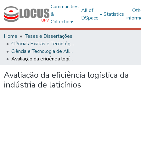
Communities
All of
Oth
&
Statistics
DSpace
inform
Collections
Home
Teses e Dissertações
Ciências Exatas e Tecnológicas
Ciência e Tecnologia de Alimentos
Avaliação da eficiência logística da indústria de laticínios
Avaliação da eficiência logística da
indústria de laticínios