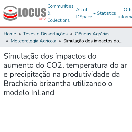
Communities
All of
Oth
&
Statistics
DSpace
inform
Collections
Home
Teses e Dissertações
Ciências Agrárias
Meteorologia Agrícola
Simulação dos impactos do aumento do CO2, temperatura do ar e precipitação na produtividade da Brachiaria brizantha utilizando o modelo InLand
Simulação dos impactos do
aumento do CO2, temperatura do ar
e precipitação na produtividade da
Brachiaria brizantha utilizando o
modelo InLand