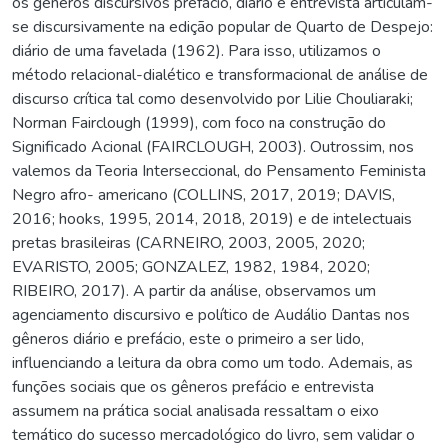
os gêneros discursivos prefácio, diário e entrevista articulam-
se discursivamente na edição popular de Quarto de Despejo:
diário de uma favelada (1962). Para isso, utilizamos o
método relacional-dialético e transformacional de análise de
discurso crítica tal como desenvolvido por Lilie Chouliaraki;
Norman Fairclough (1999), com foco na construção do
Significado Acional (FAIRCLOUGH, 2003). Outrossim, nos
valemos da Teoria Interseccional, do Pensamento Feminista
Negro afro- americano (COLLINS, 2017, 2019; DAVIS,
2016; hooks, 1995, 2014, 2018, 2019) e de intelectuais
pretas brasileiras (CARNEIRO, 2003, 2005, 2020;
EVARISTO, 2005; GONZALEZ, 1982, 1984, 2020;
RIBEIRO, 2017). A partir da análise, observamos um
agenciamento discursivo e político de Audálio Dantas nos
gêneros diário e prefácio, este o primeiro a ser lido,
influenciando a leitura da obra como um todo. Ademais, as
funções sociais que os gêneros prefácio e entrevista
assumem na prática social analisada ressaltam o eixo
temático do sucesso mercadológico do livro, sem validar o