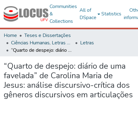
Communities
All of
Oth
&
Statistics
DSpace
inform
Collections
Home
Teses e Dissertações
Ciências Humanas, Letras e Artes
Letras
“Quarto de despejo: diário de uma favelada” de Carolina Maria de Jesus: análise discursivo-crítica dos gêneros discursivos em articulações
“Quarto de despejo: diário de uma
favelada” de Carolina Maria de
Jesus: análise discursivo-crítica dos
gêneros discursivos em articulações