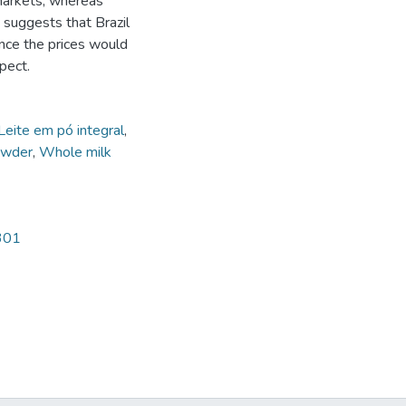
 markets, whereas
 suggests that Brazil
ince the prices would
pect.
Leite em pó integral
,
owder
,
Whole milk
301