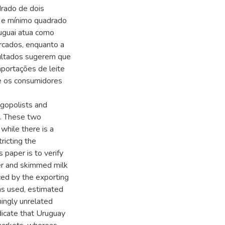
rado de dois
 e mínimo quadrado
uguai atua como
rcados, enquanto a
sultados sugerem que
mportações de leite
 e os consumidores
igopolists and
l. These two
while there is a
tricting the
 paper is to verify
er and skimmed milk
ced by the exporting
as used, estimated
ingly unrelated
dicate that Uruguay