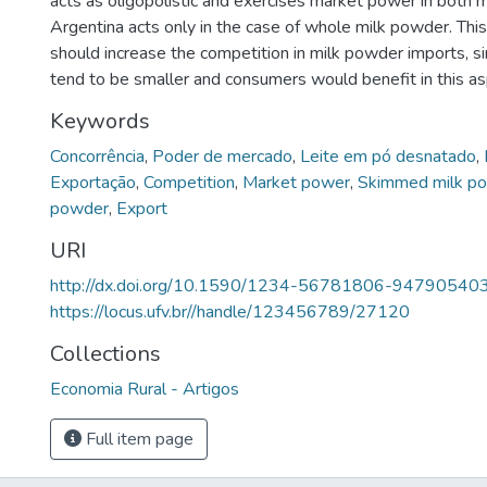
acts as oligopolistic and exercises market power in both
Argentina acts only in the case of whole milk powder. This
should increase the competition in milk powder imports, s
tend to be smaller and consumers would benefit in this as
Keywords
Concorrência
,
Poder de mercado
,
Leite em pó desnatado
,
Exportação
,
Competition
,
Market power
,
Skimmed milk p
powder
,
Export
URI
http://dx.doi.org/10.1590/1234-56781806-94790540
https://locus.ufv.br//handle/123456789/27120
Collections
Economia Rural - Artigos
Full item page