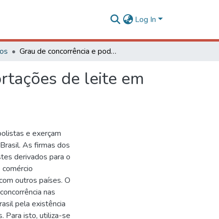
Log In
gos
Grau de concorrência e poder de mercado nas exportações de leite em pó para o Brasil
rtações de leite em
polistas e exerçam
rasil. As firmas dos
stes derivados para o
o comércio
 com outros países. O
 concorrência nas
asil pela existência
Para isto, utiliza-se