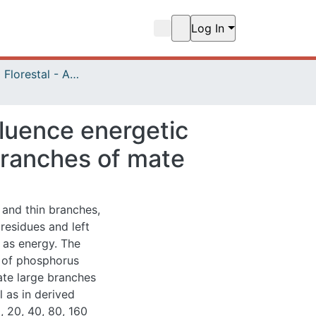
Log In
Engenharia Florestal - Artigos
Phosphorus fertilization and harvest intervals influence energetic and physical properties of briquettes and large branches of mate
uence energetic and
es of mate
hin branches, while
left in the field,
jective of this paper
nd harvest interval in
nd energetic
r-old plantation,
ere applied
ry mass, average