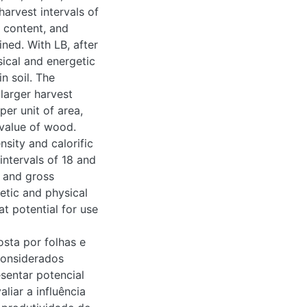
s of LB were
s and briquetting,
as P availability in
 in larger harvest
t of area, but did not
te harvest intervals
briquettes produced
roduced wood with
uettes have adequate
t residue with great
or folhas e galhos
 resíduos e deixados
como energia. O
osfatada e do
 de erva-mate e em
eles derivados. Em
, 80, 160 e 320