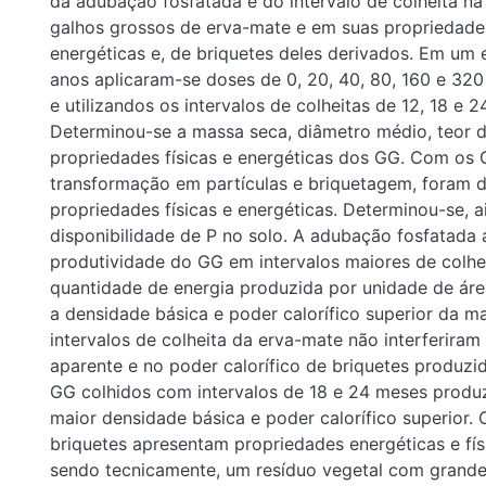
kg.ha^-1 de P2O5 e utilizandos os intervalos de colheita
meses. Determinou-se a massa seca, diâmetro médio, teo
propriedades físicas e energéticas dos GG. Com os GG, a
transformação em partículas e briquetagem, foram deter
físicas e energéticas. Determinou-se, ainda, a disponibilid
adubação fosfatada aumentou a produtividade do GG em i
de colheita, aumentando a quantidade de energia produzi
área, mas não alterou a densidade básica e poder calorífic
madeira. Os intervalos de colheita da erva-mate não inter
aparente e no poder calorífico de briquetes produzidos p
colhidos com intervalos de 18 e 24 meses produziram ma
densidade básica e poder calorífico superior. Os GG ou os
apresentam propriedades energéticas e físicas adequadas
tecnicamente, um resíduo vegetal com grande potencial 
energia.
Keywords
Plant residues
,
Renewable energy
,
Ilex paraguariensis
URI