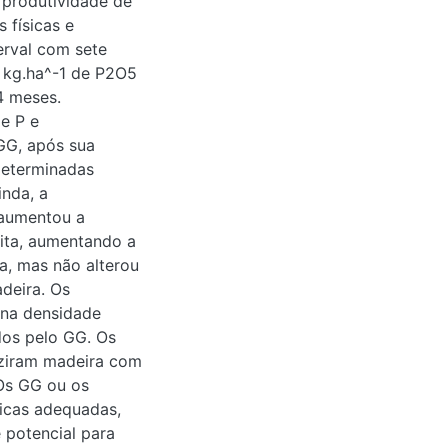
s de 12, 18 e 24
r de P e
pós sua
minadas propriedades
ade de P no solo. A
ntervalos maiores
da por unidade de
o superior da
feriram na densidade
elo GG. Os GG
deira com maior
 briquetes
, sendo
para uso como