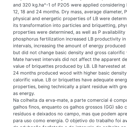
diameter, P content, and physical and energetic propertie
determined. With LB, after its transformation into particle
physical and energetic properties were determined, as well 
soil. The phosphorus fertilization increased LB productivity
intervals, increasing the amount of energy produced per uni
change basic density and gross calorific value of wood. Ma
did not affect the apparent density and calorific value of 
by LB. LB harvested at intervals of 18 and 24 months p
higher basic density and gross calorific value. LB or briq
energetic and physical properties, being technically a plan
potential for use as energy.
Na colheita da erva-mate, a parte comercial é composta p
finos, enquanto os galhos grossos (GG) são considerados
no campo, mas que podem apresentar potencial para uso 
objetivo do trabalho foi avaliar a influência da adubação f
intervalo de colheita na produtividade de galhos grossos
suas propriedades físicas e energéticas e, de briquetes d
um erval com sete anos aplicaram-se doses de 0, 20, 40