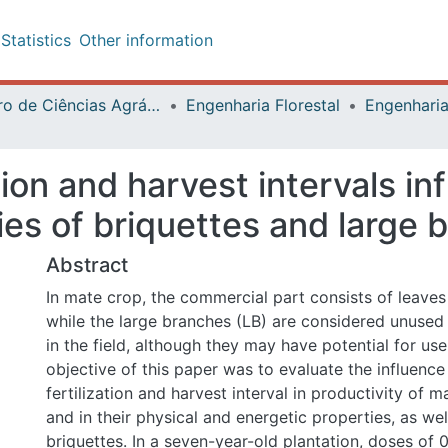
istics
Other information
de Ciências Agrárias
Engenharia Florestal
ion and harvest intervals infl
f briquettes and large branch
Abstract
In mate crop, the commercial part consists of leaves and t
the large branches (LB) are considered unused residues and 
although they may have potential for use as energy. The ob
was to evaluate the influence of phosphorus fertilization a
productivity of mate large branches and in their physical a
properties, as well as in derived briquettes. In a seven-yea
doses of 0, 20, 40, 80, 160 and 320 kg.ha^-1 of P2O5 w
considering harvest intervals of 12, 18 and 24 months. D