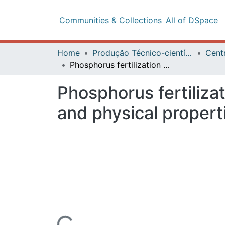
Communities & Collections
All of DSpace
Stat
Home
Produção Técnico-científica
Centro 
Phosphorus fertilizat
physical properties o
Loading...
Files