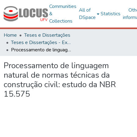
Communities
All of
Oth
&
Statistics
DSpace
inform
Collections
Home
Teses e Dissertações
Teses e Dissertações - Externas
Processamento de linguagem natural de normas técnicas da construção civil: estudo da NBR 15.575
Processamento de linguagem
natural de normas técnicas da
construção civil: estudo da NBR
15.575