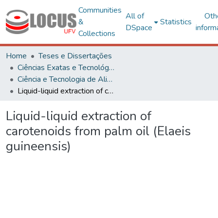
Communities
All of
Oth
&
Statistics
DSpace
inform
Collections
Home
Teses e Dissertações
Ciências Exatas e Tecnológicas
Ciência e Tecnologia de Alimentos
Liquid-liquid extraction of carotenoids from palm oil (Elaeis guineensis)
Liquid-liquid extraction of
carotenoids from palm oil (Elaeis
guineensis)