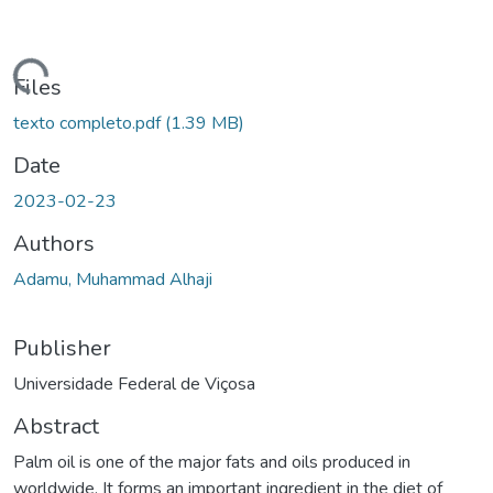
ding...
Files
texto completo.pdf
(1.39 MB)
Date
2023-02-23
Authors
Adamu, Muhammad Alhaji
Publisher
Universidade Federal de Viçosa
Abstract
Palm oil is one of the major fats and oils produced in
worldwide. It forms an important ingredient in the diet of