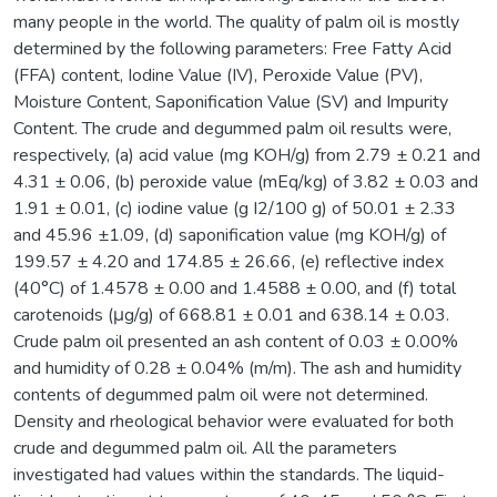
many people in the world. The quality of palm oil is mostly
determined by the following parameters: Free Fatty Acid
(FFA) content, Iodine Value (IV), Peroxide Value (PV),
Moisture Content, Saponification Value (SV) and Impurity
Content. The crude and degummed palm oil results were,
respectively, (a) acid value (mg KOH/g) from 2.79 ± 0.21 and
4.31 ± 0.06, (b) peroxide value (mEq/kg) of 3.82 ± 0.03 and
1.91 ± 0.01, (c) iodine value (g I2/100 g) of 50.01 ± 2.33
and 45.96 ±1.09, (d) saponification value (mg KOH/g) of
199.57 ± 4.20 and 174.85 ± 26.66, (e) reflective index
(40°C) of 1.4578 ± 0.00 and 1.4588 ± 0.00, and (f) total
carotenoids (μg/g) of 668.81 ± 0.01 and 638.14 ± 0.03.
Crude palm oil presented an ash content of 0.03 ± 0.00%
and humidity of 0.28 ± 0.04% (m/m). The ash and humidity
contents of degummed palm oil were not determined.
Density and rheological behavior were evaluated for both
crude and degummed palm oil. All the parameters
investigated had values within the standards. The liquid-