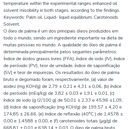
temperature within the experimental ranges enhanced oil
solvent miscibility in both stages, according to the findings.
Keywords: Palm oil. Liquid- liquid equilibrium. Carotenoids.
Solvent.
O óleo de palma é um dos principais óleos produzidos em
todo o mundo, sendo um ingrediente importante na dieta de
muitas pessoas no mundo. A qualidade do óleo de palma é
determinada principalmente pelos seguintes parâmetros:
Índice de ácidos graxos livres (FFA), índice de iodo (IV), índice
de peróxido (PV), teor de umidade, índice de saponificação
(SV) e teor de impurezas. Os resultados do óleo de palma
bruto e degomado foram, respectivamente, (a) valor de
acidez (mg KOH/g) de 2,79 ± 0,21 e 4,31 ± 0,06, (b) índice
de peróxido (mEq/kg) de 3,82 ± 0,03 e 1,91 ± 0,01, (c)
índice de iodo (g I2/100 g) de 50,01 ± 2,33 e 45,96 ±1,09,
(d) índice de saponificação (mg KOH/g) de 199,57 ± 4,20 e
174,85 ± 26,66, (e) índice de reflexão (40°C ) de 1,4578 ±
0,00 e 1,4588 ± 0,00, e (f) carotenoides totais (μg/g) de
668,81 ± 0,01 e 638,14 ± 0,03. O óleo de palma bruto