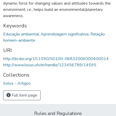
dynamic force for changing values and attitudes towards the
environment, i.e., helps build an environmental/planetary
awareness.
Keywords
Educação ambiental
,
Aprendizagem significativa
,
Relação
homem-ambiente
URI
http://dx.doi.org/10.1590/S0100-06832006000400014
http://www.locus.ufv.br/handle/123456789/14595
Collections
Solos - Artigos
Full item page
Rules and Regulations