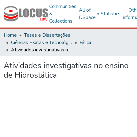
Communities
All of
Oth
&
Statistics
DSpace
inform
Collections
Home
Teses e Dissertações
Ciências Exatas e Tecnológicas
Física
Atividades investigativas no ensino de Hidrostática
Atividades investigativas no ensino
de Hidrostática