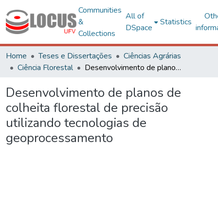
Communities
All of
Oth
&
Statistics
DSpace
inform
Collections
Home
Teses e Dissertações
Ciências Agrárias
Ciência Florestal
Desenvolvimento de planos de colheita florestal de precisão utilizando tecnologias de geoprocessamento
Desenvolvimento de planos de
colheita florestal de precisão
utilizando tecnologias de
geoprocessamento