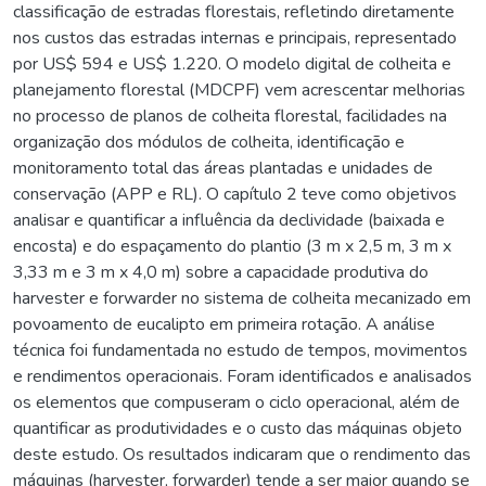
classificação de estradas florestais, refletindo diretamente
nos custos das estradas internas e principais, representado
por US$ 594 e US$ 1.220. O modelo digital de colheita e
planejamento florestal (MDCPF) vem acrescentar melhorias
no processo de planos de colheita florestal, facilidades na
organização dos módulos de colheita, identificação e
monitoramento total das áreas plantadas e unidades de
conservação (APP e RL). O capítulo 2 teve como objetivos
analisar e quantificar a influência da declividade (baixada e
encosta) e do espaçamento do plantio (3 m x 2,5 m, 3 m x
3,33 m e 3 m x 4,0 m) sobre a capacidade produtiva do
harvester e forwarder no sistema de colheita mecanizado em
povoamento de eucalipto em primeira rotação. A análise
técnica foi fundamentada no estudo de tempos, movimentos
e rendimentos operacionais. Foram identificados e analisados
os elementos que compuseram o ciclo operacional, além de
quantificar as produtividades e o custo das máquinas objeto
deste estudo. Os resultados indicaram que o rendimento das
máquinas (harvester, forwarder) tende a ser maior quando se