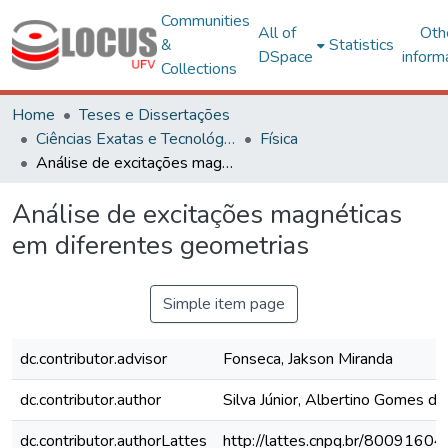
Communities
All of
Oth
&
Statistics
DSpace
inform
Collections
Home
Teses e Dissertações
Ciências Exatas e Tecnológicas
Física
Análise de excitações magnéticas em diferentes geometrias
Análise de excitações magnéticas
em diferentes geometrias
Simple item page
dc.contributor.advisor
Fonseca, Jakson Miranda
dc.contributor.author
Silva Júnior, Albertino Gomes da
dc.contributor.authorLattes
http://lattes.cnpq.br/800916