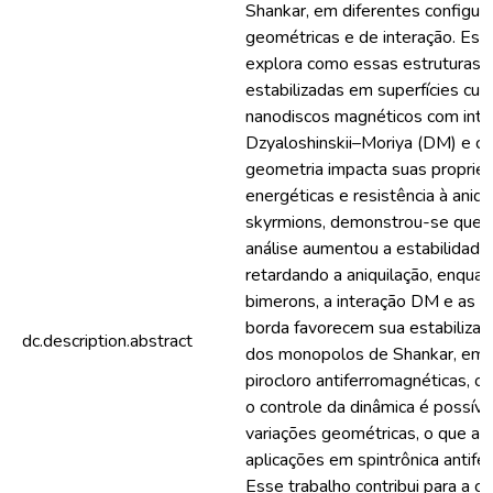
Shankar, em diferentes configur
geométricas e de interação. Est
explora como essas estruturas
estabilizadas em superfícies cur
nanodiscos magnéticos com inte
Dzyaloshinskii–Moriya (DM) e c
geometria impacta suas proprie
energéticas e resistência à aniqu
skyrmions, demonstrou-se que a
análise aumentou a estabilidade 
retardando a aniquilação, enquan
bimerons, a interação DM e as c
borda favorecem sua estabilizaç
dc.description.abstract
dos monopolos de Shankar, em 
pirocloro antiferromagnéticas, 
o controle da dinâmica é possíve
variações geométricas, o que ap
aplicações em spintrônica antife
Esse trabalho contribui para a 