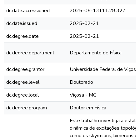
dc.date.accessioned
2025-05-13T11:28:32Z
dc.date.issued
2025-02-21
dc.degree.date
2025-02-21
dc.degree.department
Departamento de Física
dc.degree.grantor
Universidade Federal de Viçosa
dc.degree.level
Doutorado
dc.degree.local
Viçosa - MG
dc.degree.program
Doutor em Física
Este trabalho investiga a estabil
dinâmica de excitações topológ
como os skyrmions, bimerons e