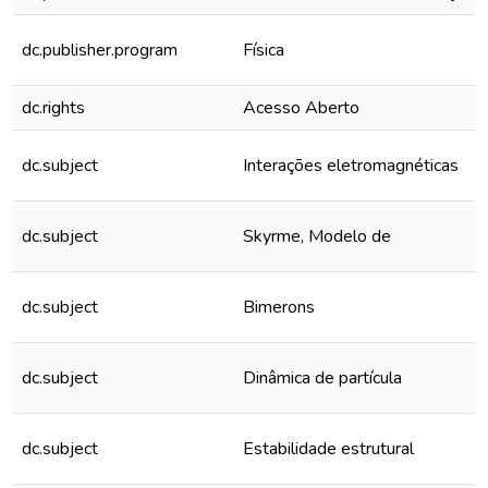
dc.publisher.program
Física
dc.rights
Acesso Aberto
dc.subject
Interações eletromagnéticas
dc.subject
Skyrme, Modelo de
dc.subject
Bimerons
dc.subject
Dinâmica de partícula
dc.subject
Estabilidade estrutural