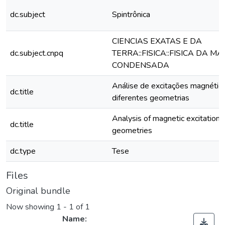
dc.subject
Spintrônica
CIENCIAS EXATAS E DA
dc.subject.cnpq
TERRA::FISICA::FISICA DA MA
CONDENSADA
Análise de excitações magnétic
dc.title
diferentes geometrias
Analysis of magnetic excitations 
dc.title
geometries
dc.type
Tese
Files
Original bundle
Now showing
1 - 1 of 1
Name: