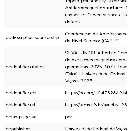
Topological stability. Spintronics.
Antiferromagnetic structures. M
nanodisks. Curved surfaces. Topo
defects.
Coordenação de Aperfeiçoamen
dc.description.sponsorship
de Nível Superior (CAPES)
SILVA JÚNIOR, Albertino Gomes
de excitações magnéticas em di
dc.identifier.citation
geometrias. 2025. 107 f. Tese
Física) - Universidade Federal d
Viçosa. 2025.
dc.identifier.doi
https://doi.org/10.47328/ufvbb
dc.identifier.uri
https://locus.ufv.br/handle/1
dc.language.iso
por
dc.publisher
Universidade Federal de Viçosa