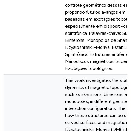
controle geométrico dessas estr
propondo futuros avanços em te
baseadas em excitações topológ
especialmente em dispositivos 
spintrônica. Palavras-chave: Sky
Bimerons. Monopolos de Shankar
Dzyaloshinskii–Moriya. Estabilid
Spintrônica. Estruturas antiferro
Nanodiscos magnéticos. Superfíc
Excitações topológicos.
This work investigates the stabil
dynamics of magnetic topological
such as skyrmions, bimerons, an
monopoles, in different geometr
interaction configurations. The 
how these structures can be stab
curved surfaces and magnetic na
Dzyaloshinskii–Moriya (DM) inter