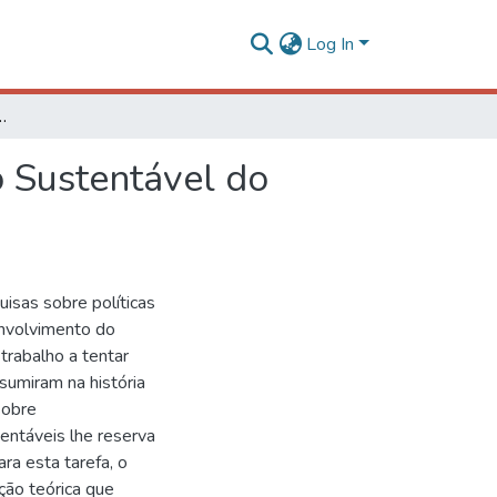
Log In
nto Sustentável do Arranjo Produtivo Moveleiro de Ubá-MG
o Sustentável do
isas sobre políticas
envolvimento do
rabalho a tentar
ssumiram na história
sobre
entáveis lhe reserva
ra esta tarefa, o
ção teórica que