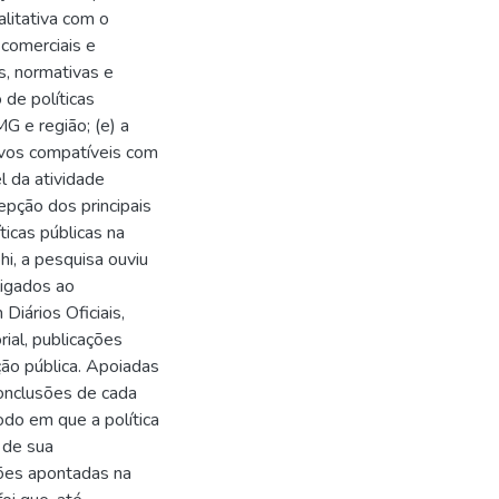
litativa com o
s comerciais e
s, normativas e
 de políticas
 e região; (e) a
tivos compatíveis com
 da atividade
cepção dos principais
icas públicas na
hi, a pesquisa ouviu
ligados ao
iários Oficiais,
rial, publicações
ção pública. Apoiadas
conclusões de cada
odo em que a política
a de sua
ções apontadas na