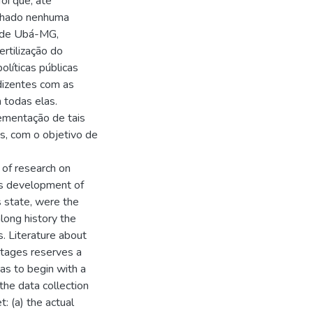
foi que, até
enhado nenhuma
o de Ubá-MG,
rtilização do
olíticas públicas
izentes com as
 todas elas.
lementação de tais
s, com o objetivo de
 of research on
us development of
s state, were the
along history the
. Literature about
ntages reserves a
has to begin with a
the data collection
: (a) the actual