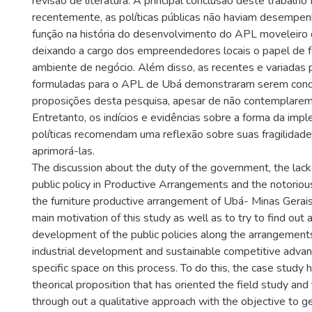
revisão de literatura. A principal conclusão deste trabalho 
recentemente, as políticas públicas não haviam desemp
função na história do desenvolvimento do APL moveleir
deixando a cargo dos empreendedores locais o papel de fe
ambiente de negócio. Além disso, as recentes e variadas p
formuladas para o APL de Ubá demonstraram serem cond
proposições desta pesquisa, apesar de não contemplarem
Entretanto, os indícios e evidências sobre a forma da imp
políticas recomendam uma reflexão sobre suas fragilidade
aprimorá-las.
The discussion about the duty of the government, the lack
public policy in Productive Arrangements and the notorio
the furniture productive arrangement of Ubá- Minas Gerai
main motivation of this study as well as to try to find out 
development of the public policies along the arrangements
industrial development and sustainable competitive adva
specific space on this process. To do this, the case study 
theorical proposition that has oriented the field study and 
through out a qualitative approach with the objective to get