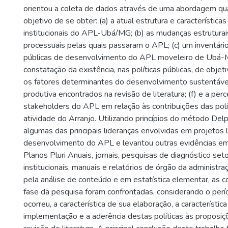
orientou a coleta de dados através de uma abordagem qua
objetivo de se obter: (a) a atual estrutura e característica
institucionais do APL-Ubá/MG; (b) as mudanças estruturai
processuais pelas quais passaram o APL; (c) um inventário
públicas de desenvolvimento do APL moveleiro de Ubá-MG
constatação da existência, nas políticas públicas, de obje
os fatores determinantes do desenvolvimento sustentável
produtiva encontrados na revisão de literatura; (f) e a per
stakeholders do APL em relação às contribuições das polít
atividade do Arranjo. Utilizando princípios do método Delp
algumas das principais lideranças envolvidas em projetos 
desenvolvimento do APL e levantou outras evidências em D
Planos Pluri Anuais, jornais, pesquisas de diagnóstico seto
institucionais, manuais e relatórios de órgão da administra
pela análise de conteúdo e em estatística elementar, as 
fase da pesquisa foram confrontadas, considerando o perí
ocorreu, a característica de sua elaboração, a característic
implementação e a aderência destas políticas às proposi