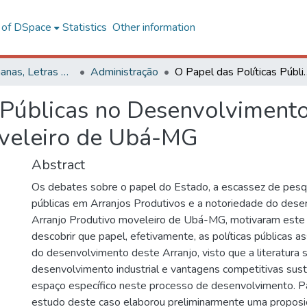
l of DSpace
Statistics
Other information
Ciências Humanas, Letras e Artes
Administração
O Papel das Políticas Públicas no Desenvolvime
s Públicas no Desenvolviment
oveleiro de Ubá-MG
Abstract
Os debates sobre o papel do Estado, a escassez de pesqu
públicas em Arranjos Produtivos e a notoriedade do des
Arranjo Produtivo moveleiro de Ubá-MG, motivaram este t
descobrir que papel, efetivamente, as políticas públicas a
do desenvolvimento deste Arranjo, visto que a literatura 
desenvolvimento industrial e vantagens competitivas sust
espaço específico neste processo de desenvolvimento. Pa
estudo deste caso elaborou preliminarmente uma proposi