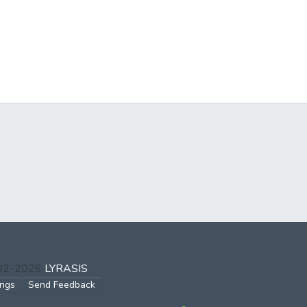
002-2026
LYRASIS
ings
Send Feedback