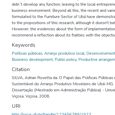
didn´t develop any function, leaving to the local entrepren
business environment. Beyond all this, the recent and varie
formulated to the Furniture Sector of Ubá have demonstra
to the propositions of this research, although it doesn't be
However, the evidences about the form of implementation 
recommend a reflection about its frailties with the objecti
Keywords
Políticas públicas
,
Arranjo produtivo local
,
Desenvolviment
Business development
,
Public policy
,
Productive arrangem
Citation
SILVA, Adrian Rovetta da. O Papel das Políticas Pública
Sustentável do Arranjo Produtivo Moveleiro de Ubá-MG. 
Dissertação (Mestrado em Administração Pública) - Unive
Viçosa, Viçosa, 2008.
URI
http://locus.ufv.br/handle/123456789/1923