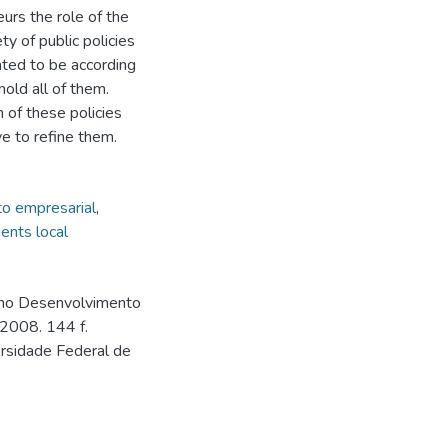
eurs the role of the
ty of public policies
ted to be according
hold all of them.
of these policies
ve to refine them.
o empresarial
,
ents local
s no Desenvolvimento
2008. 144 f.
rsidade Federal de