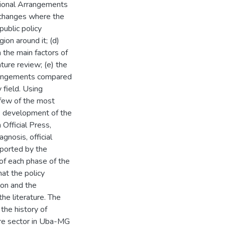
utional Arrangements
s changes where the
public policy
ion around it; (d)
h the main factors of
ture review; (e) the
rrangements compared
y field. Using
 few of the most
he development of the
Official Press,
gnosis, official
pported by the
 of each phase of the
at the policy
ion and the
he literature. The
 the history of
ure sector in Uba-MG