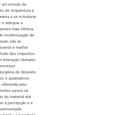
ar um estudo da
o de Arquitetura e
eira a se estruturar
r e adequar a
aneira mais efetiva,
de modernização da
quais são as
iciente e melhor
tudo dos requisitos
em Interação Humano-
processo
isciplina de desenho
os e qualitativos.
é oferecida pelo
entes cursos na
ão do material até
ter a percepção e a
xperimentada