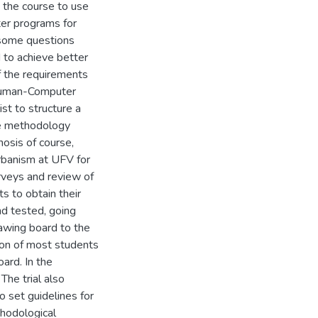
 the course to use
ter programs for
 some questions
d to achieve better
f the requirements
 Human-Computer
ist to structure a
he methodology
nosis of course,
rbanism at UFV for
rveys and review of
s to obtain their
nd tested, going
rawing board to the
tion of most students
ard. In the
The trial also
o set guidelines for
hodological