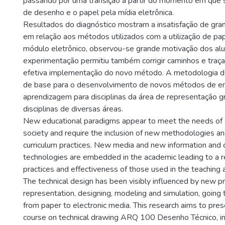
passando por uma transição a partir do momento em que s
de desenho e o papel pela mídia eletrônica.
Resultados do diagnóstico mostram a insatisfação de gra
em relação aos métodos utilizados com a utilização de pa
módulo eletrônico, observou-se grande motivação dos al
experimentação permitiu também corrigir caminhos e traçar
efetiva implementação do novo método. A metodologia d
de base para o desenvolvimento de novos métodos de en
aprendizagem para disciplinas da área de representação gr
disciplinas de diversas áreas.
New educational paradigms appear to meet the needs of 
society and require the inclusion of new methodologies an
curriculum practices. New media and new information and
technologies are embedded in the academic leading to a re
practices and effectiveness of those used in the teaching 
The technical design has been visibly influenced by new 
representation, designing, modeling and simulation, going t
from paper to electronic media. This research aims to pres
course on technical drawing ARQ 100 Desenho Técnico, in