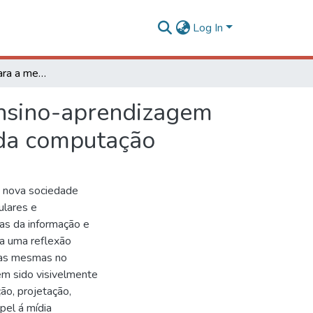
Log In
Uma abordagem para a melhoria do processo de ensino-aprendizagem em desenho técnico utilizando métodos e técnicas da computação
nsino-aprendizagem
 da computação
 nova sociedade
ulares e
as da informação e
a uma reflexão
 das mesmas no
em sido visivelmente
ão, projetação,
pel á mídia