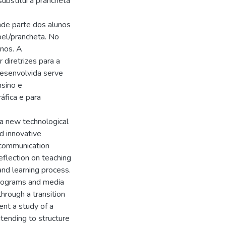
ubstitui a prancheta
nde parte dos alunos
pel/prancheta. No
unos. A
 diretrizes para a
esenvolvida serve
sino e
áfica e para
a new technological
d innovative
 communication
flection on teaching
and learning process.
programs and media
hrough a transition
ent a study of a
tending to structure