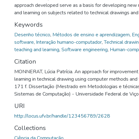
approach developed serve as a basis for developing new
and learning on subjects related to technical drawings and 
Keywords
Desenho técnico
,
Métodos de ensino e aprendizagem
,
Eng
software
,
Interação humano-computador
,
Technical drawi
teaching and learning
,
Software engineering
,
Human-comput
Citation
MONNERAT, Lúcia Patrícia. An approach for improvement 
learning in technical drawing using computer methods and
171 f. Dissertação (Mestrado em Metodologias e técnica
Sistemas de Computação) - Universidade Federal de Viço
URI
http://locus.ufv.br/handle/123456789/2628
Collections
Ciência da Computação