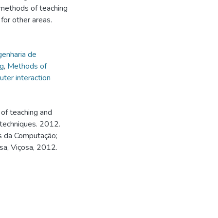
 methods of teaching
for other areas.
enharia de
ng
,
Methods of
er interaction
of teaching and
 techniques. 2012.
s da Computação;
sa, Viçosa, 2012.