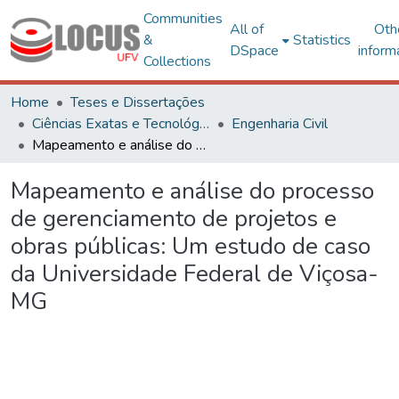
Communities
All of
Oth
&
Statistics
DSpace
inform
Collections
Home
Teses e Dissertações
Ciências Exatas e Tecnológicas
Engenharia Civil
Mapeamento e análise do processo de gerenciamento de projetos e obras públicas: Um estudo de caso da Universidade Federal de Viçosa-MG
Mapeamento e análise do processo
de gerenciamento de projetos e
obras públicas: Um estudo de caso
da Universidade Federal de Viçosa-
MG