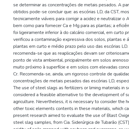
se determinar as concentrações de metais pesados. A part
obtidos pode-se concluir que: as escórias LD, da CST, mo
tecnicamente viáveis para corrigir a acidez e neutralizar o 
bem como para fornecer Ca e Mg para as plantas; a eficiên
foi ligeiramente inferior à do calcário comercial, em curto p
verificou a contaminação expressiva dos solos, plantas e
plantas em curto e médio prazo pelo uso das escórias LD.
recomenda-se que as reaplicações devam ser criteriosame
ponto de vista ambiental, pricipalmente em solos arenosos
muito próximo à superfície e em solos com elevadas conc
Cr. Recomenda-se, ainda, um rigoroso controle de qualida
concentrações de metais pesados das escórias LD, especi
The use of steel slags as fertilizers or liming materials in 
considered a feasible alternative to the development of su
agriculture. Nevertheless, it is necessary to consider the
other toxic elements contents in these materials, which can
present research aimed to evaluate the use of Blast Oxi
steel slag samples, from Cia. Siderúrgica de Tubarão (CST