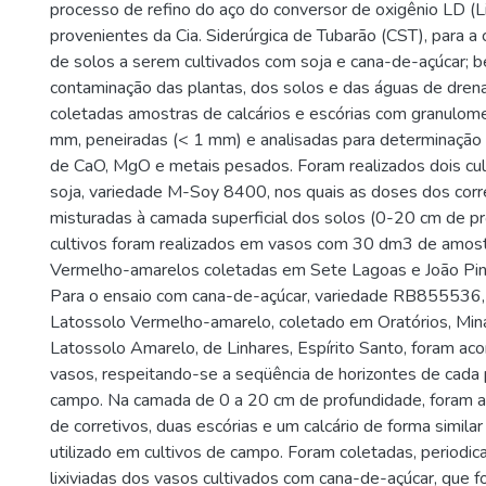
processo de refino do aço do conversor de oxigênio LD (L
provenientes da Cia. Siderúrgica de Tubarão (CST), para a 
de solos a serem cultivados com soja e cana-de-açúcar; b
contaminação das plantas, dos solos e das águas de dre
coletadas amostras de calcários e escórias com granulomet
mm, peneiradas (< 1 mm) e analisadas para determinação
de CaO, MgO e metais pesados. Foram realizados dois cul
soja, variedade M-Soy 8400, nos quais as doses dos corr
misturadas à camada superficial dos solos (0-20 cm de p
cultivos foram realizados em vasos com 30 dm3 de amos
Vermelho-amarelos coletadas em Sete Lagoas e João Pinh
Para o ensaio com cana-de-açúcar, variedade RB855536
Latossolo Vermelho-amarelo, coletado em Oratórios, Mina
Latossolo Amarelo, de Linhares, Espírito Santo, foram ac
vasos, respeitando-se a seqüência de horizontes de cada p
campo. Na camada de 0 a 20 cm de profundidade, foram a
de corretivos, duas escórias e um calcário de forma simil
utilizado em cultivos de campo. Foram coletadas, periodi
lixiviadas dos vasos cultivados com cana-de-açúcar, que f