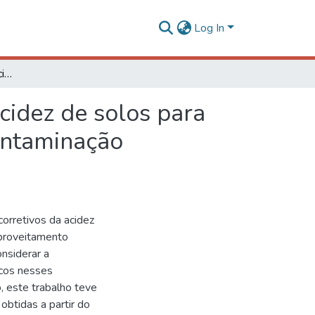
Log In
Utilização de escória de aciaria como corretivo da acidez de solos para cultivos de soja e cana-de-açúcar e avaliação da contaminação ambiental
acidez de solos para
contaminação
corretivos da acidez
aproveitamento
onsiderar a
icos nesses
, este trabalho teve
obtidas a partir do