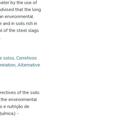
water by the use of
advised that the long
 an environmental
and in soils rich in
l of the steel slags
.
e solos
,
Corretivos
mination
,
Alternative
ectives of the soils
f the environmental
o e nutrição de
uímica,) -