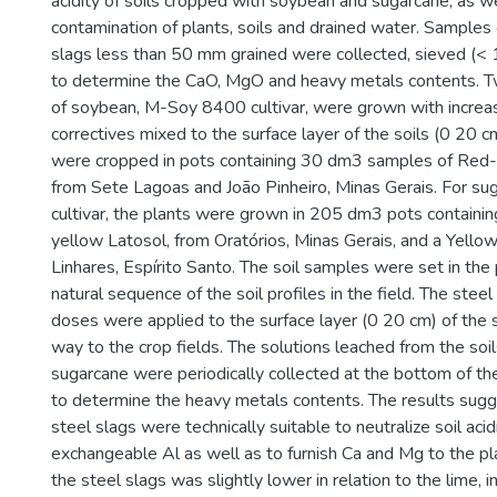
acidity of soils cropped with soybean and sugarcane, as we
contamination of plants, soils and drained water. Samples 
slags less than 50 mm grained were collected, sieved (<
to determine the CaO, MgO and heavy metals contents. T
of soybean, M-Soy 8400 cultivar, were grown with increa
correctives mixed to the surface layer of the soils (0 20 
were cropped in pots containing 30 dm3 samples of Red
from Sete Lagoas and João Pinheiro, Minas Gerais. For 
cultivar, the plants were grown in 205 dm3 pots containi
yellow Latosol, from Oratórios, Minas Gerais, and a Yellow
Linhares, Espírito Santo. The soil samples were set in the
natural sequence of the soil profiles in the field. The stee
doses were applied to the surface layer (0 20 cm) of the so
way to the crop fields. The solutions leached from the soi
sugarcane were periodically collected at the bottom of th
to determine the heavy metals contents. The results sugg
steel slags were technically suitable to neutralize soil acid
exchangeable Al as well as to furnish Ca and Mg to the pla
the steel slags was slightly lower in relation to the lime, in