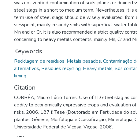
was not verified contamination of soils, plants or drained 
steel slags in a short to medium term. Nevertheless, it is 
term use of steel slags should be wisely evaluated, from
viewpoint, mainly in sandy soils with superficial water table 
Mn and or Cr. It is also recommended a strict quality contro
concerning to heavy metals contents, mainly Mn, Cr and Ni
Keywords
Reciclagem de resíduos
,
Metais pesados
,
Contaminação d
alternativos
,
Residues recycling
,
Heavy metals
,
Soil conta
liming
Citation
CORRÊA, Mauro Lúcio Torres. Use of LD steel slag as corr
acidity to economically expressive crops and evaluation o
risks. 2006. 187 f. Tese (Doutorado em Fertilidade do sol
plantas; Gênese, Morfologia e Classificação, Mineralogia, Q
Universidade Federal de Viçosa, Viçosa, 2006.