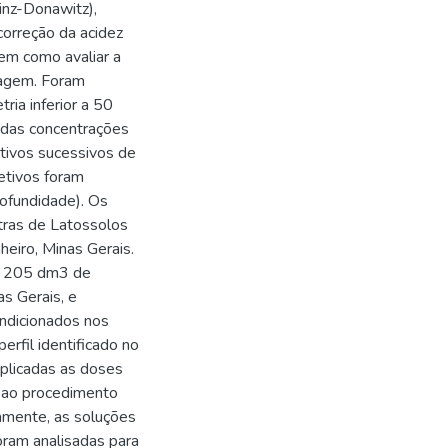
inz-Donawitz),
correção da acidez
em como avaliar a
nagem. Foram
ria inferior a 50
 das concentrações
tivos sucessivos de
etivos foram
rofundidade). Os
tras de Latossolos
eiro, Minas Gerais.
, 205 dm3 de
s Gerais, e
ondicionados nos
erfil identificado no
plicadas as doses
ar ao procedimento
camente, as soluções
oram analisadas para