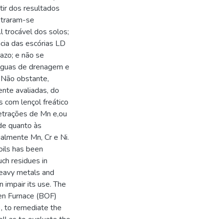
ir dos resultados
straram-se
Al trocável dos solos;
cia das escórias LD
razo; e não se
 águas de drenagem e
 Não obstante,
nte avaliadas, do
 com lençol freático
etrações de Mn e,ou
de quanto às
almente Mn, Cr e Ni.
soils has been
ch residues in
 heavy metals and
 impair its use. The
gen Furnace (BOF)
), to remediate the