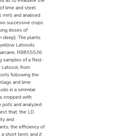
ll as to evaluate the
of lime and steel
 1 mm) and analised
wo successive crops
sing doses of
cm deep). The plants
-yellow Latosols
sugarcane, RB855536
ng samples of a Red-
 Latosol, from
 pots following the
l slags and lime
ils in a simmilar
ls cropped with
e pots and analyzed
est that: the LD
ity and
nts; the efficiency of
 a short term; and it