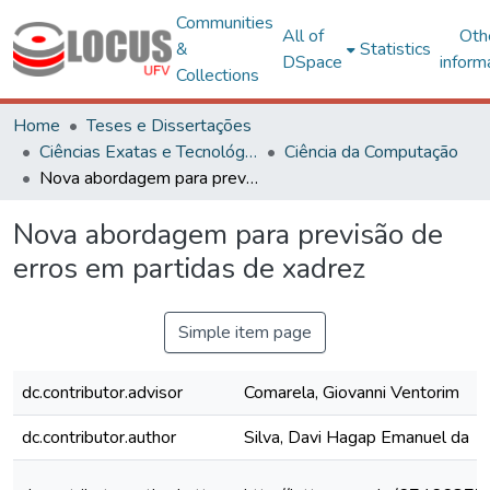
Communities
All of
Oth
&
Statistics
DSpace
inform
Collections
Home
Teses e Dissertações
Ciências Exatas e Tecnológicas
Ciência da Computação
Nova abordagem para previsão de erros em partidas de xadrez
Nova abordagem para previsão de
erros em partidas de xadrez
Simple item page
dc.contributor.advisor
Comarela, Giovanni Ventorim
dc.contributor.author
Silva, Davi Hagap Emanuel da