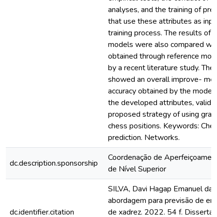
analyses, and the training of pre
that use these attributes as inpu
training process. The results of t
models were also compared with
obtained through reference mod
by a recent literature study. Th
showed an overall improve- men
accuracy obtained by the models
the developed attributes, valida
proposed strategy of using grap
chess positions. Keywords: Ches
prediction. Networks.
Coordenação de Aperfeiçoamen
dc.description.sponsorship
de Nível Superior
SILVA, Davi Hagap Emanuel da.
abordagem para previsão de err
dc.identifier.citation
de xadrez. 2022. 54 f. Disserta