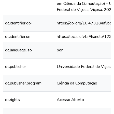
em Ciência da Computação) - Un
Federal de Viçosa, Viçosa. 2022
dc.identifier.doi
https://doi.org/10.47328/ufvbb
dc.identifier.uri
https://locus.ufv.br//handle/
dc.language.iso
por
dc.publisher
Universidade Federal de Viçosa
dc.publisher.program
Ciência da Computação
dc.rights
Acesso Aberto