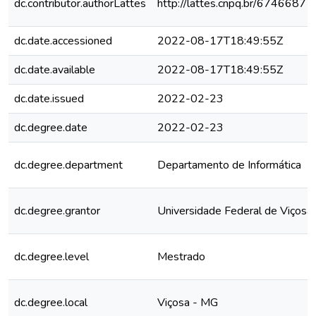
dc.contributor.authorLattes
http://lattes.cnpq.br/674668
dc.date.accessioned
2022-08-17T18:49:55Z
dc.date.available
2022-08-17T18:49:55Z
dc.date.issued
2022-02-23
dc.degree.date
2022-02-23
dc.degree.department
Departamento de Informática
dc.degree.grantor
Universidade Federal de Viçosa
dc.degree.level
Mestrado
dc.degree.local
Viçosa - MG