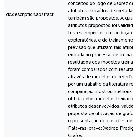
conceitos do jogo de xadrez de 
atributos extraídos de metadado
dc.description.abstract
também são propostos. A quali
atributos propostos foi validada
testes empíricos, da condução d
exploratórias, e do treinamento
previsão que utilizam tais atrib
entrada no processo de treinam
resultados dos modelos treina
foram comparados com resultad
através de modelos de referênci
por um trabalho da literatura rec
comparação mostrou melhoria ger
obtida pelos modelos treinados
atributos desenvolvidos, validan
proposta de utilização de grafos
representação de posições de x
Palavras-chave: Xadrez. Predição
Grafos.