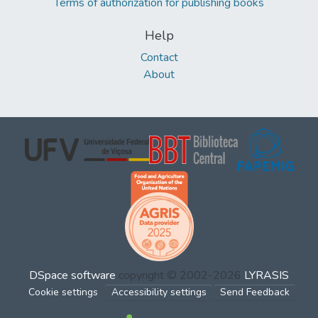
Terms of authorization for publishing books
Help
Contact
About
DSpace software
copyright © 2002-2026
LYRASIS
Cookie settings
Accessibility settings
Send Feedback