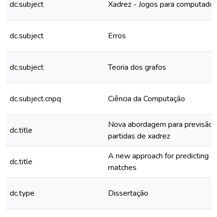
dc.subject
Xadrez - Jogos para computador
dc.subject
Erros
dc.subject
Teoria dos grafos
dc.subject.cnpq
Ciência da Computação
Nova abordagem para previsão 
dc.title
partidas de xadrez
A new approach for predicting er
dc.title
matches
dc.type
Dissertação