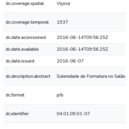
dc.coverage.spatial
Viçosa
dc.coverage.temporal
1937
dc.date.accessioned
2016-06-14T09:56:25Z
dc.date.available
2016-06-14T09:56:25Z
dc.date.issued
2016-06-07
dc.description.abstract
Solenidade de Formatura no Salão 
dc.format
p/b
dc.identifier
04.01.09.01-07