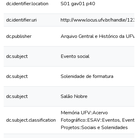
dc.identifier.location
S01 gav01 p40
dc.identifier.uri
http://www.locus.ufv.br/handle/1
dc.publisher
Arquivo Central e Histórico da UFV
dc.subject
Evento social
dc.subject
Solenidade de formatura
dc.subject
Salão Nobre
Memória UFV::Acervo
dc.subject.classification
Fotográfico::ESAV::Eventos, Eventos
Projetos::Sociais e Solenidades