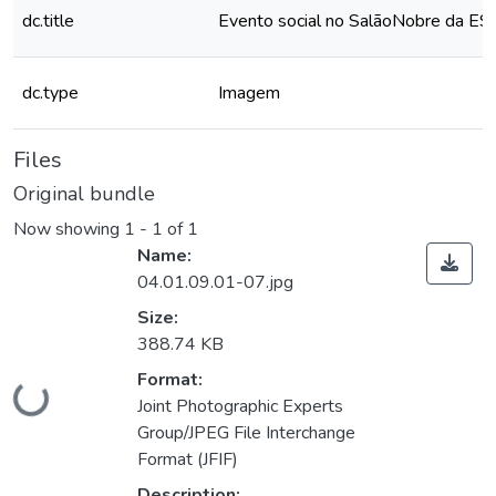
dc.title
Evento social no SalãoNobre da E
dc.type
Imagem
Files
Original bundle
Now showing
1 - 1 of 1
Name:
04.01.09.01-07.jpg
Size:
388.74 KB
Format:
Loading...
Joint Photographic Experts
Group/JPEG File Interchange
Format (JFIF)
Description: