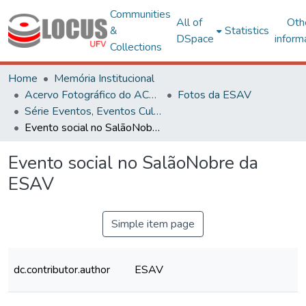
Communities
All of
Oth
&
Statistics
DSpace
inform
Collections
Home
Memória Institucional
Acervo Fotográfico do ACH-UFV
Fotos da ESAV
Série Eventos, Eventos Culturais e Projetos
Evento social no SalãoNobre da ESAV
Evento social no SalãoNobre da
ESAV
Simple item page
dc.contributor.author
ESAV