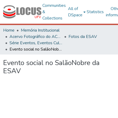
Communities
All of
Oth
&
Statistics
DSpace
inform
Collections
Home
Memória Institucional
Acervo Fotográfico do ACH-UFV
Fotos da ESAV
Série Eventos, Eventos Culturais e Projetos
Evento social no SalãoNobre da ESAV
Evento social no SalãoNobre da
ESAV