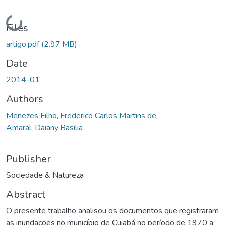
Loading...
Files
artigo.pdf
(2.97 MB)
Date
2014-01
Authors
Menezes Filho, Frederico Carlos Martins de
Amaral, Daiany Basilia
Publisher
Sociedade & Natureza
Abstract
O presente trabalho analisou os documentos que registraram
as inundações no município de Cuiabá no período de 1970 a