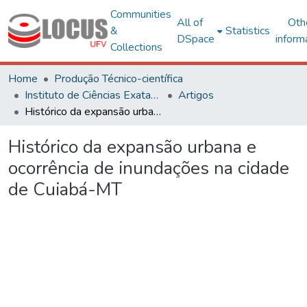
Communities
All of
Oth
&
Statistics
DSpace
inform
Collections
Home
Produção Técnico-científica
Instituto de Ciências Exatas e Tecnológicas – CRP
Artigos
Histórico da expansão urbana e ocorrência de inundações na cidade de Cuiabá-MT
Histórico da expansão urbana e
ocorrência de inundações na cidade
de Cuiabá-MT