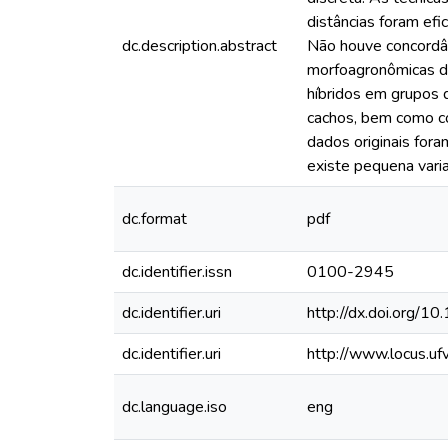
distâncias foram efi
dc.description.abstract
Não houve concordân
morfoagronômicas de 
híbridos em grupos d
cachos, bem como co
dados originais for
existe pequena vari
dc.format
pdf
dc.identifier.issn
0100-2945
dc.identifier.uri
http://dx.doi.or
dc.identifier.uri
http://www.locus.u
dc.language.iso
eng