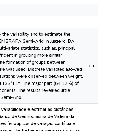
 the variability and to estimate the
 EMBRAPA Semi-Arid, in Juazeiro, BA,
ivariate statistics, such as, principal
icient in grouping more similar
 the formation of groups between
en
ure was used. Discrete variables allowed
correlations were observed between weight,
and TSS/TTA. The major part (84.12%) of
ponents. The results revealed little
 Semi-Arid.
variabilidade e estimar as distâncias
 Banco de Germoplasma de Videira da
es fenotípicos de variação contínua e
mização de Tocher e projeção gráfica das