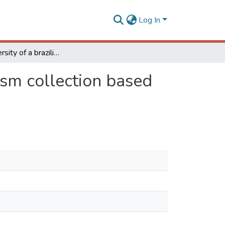
Log In
Genetic diversity of a brazilian wine grape germplasm collection based on morphoagronomic traits
asm collection based