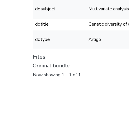
dc.subject
Multivariate analysis
dc.title
Genetic diversity of
dc.type
Artigo
Files
Original bundle
Now showing
1 - 1 of 1