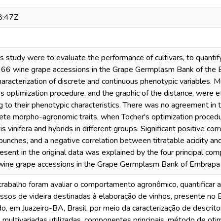
8:47Z
is study were to evaluate the performance of cultivars, to quantify
f 66 wine grape accessions in the Grape Germplasm Bank of the
haracterization of discrete and continuous phenotypic variables. Mult
 optimization procedure, and the graphic of the distance, were eff
g to their phenotypic characteristics. There was no agreement in
rete morpho-agronomic traits, when Tocher's optimization proced
tis vinifera and hybrids in different groups. Significant positive 
bunches, and a negative correlation between titratable acidity 
resent in the original data was explained by the four principal com
 wine grape accessions in the Grape Germplasm Bank of Embrapa
rabalho foram avaliar o comportamento agronômico, quantificar a 
ssos de videira destinadas à elaboração de vinhos, presente no
em Juazeiro-BA, Brasil, por meio da caracterização de descritor
s multivariadas utilizadas, componentes principais, método de oti