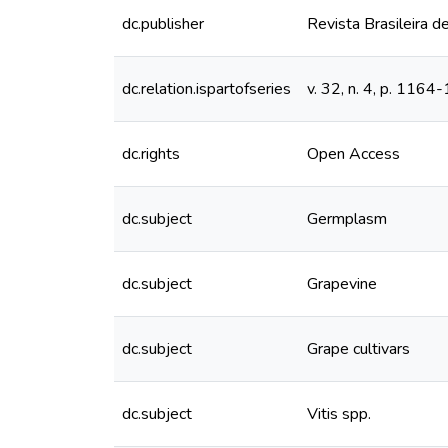
dc.publisher
Revista Brasileira de
dc.relation.ispartofseries
v. 32, n. 4, p. 11
dc.rights
Open Access
dc.subject
Germplasm
dc.subject
Grapevine
dc.subject
Grape cultivars
dc.subject
Vitis spp.