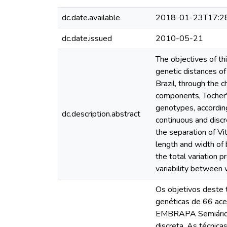
dc.date.available
2018-01-23T17:2
dc.date.issued
2010-05-21
The objectives of th
genetic distances o
Brazil, through the c
components, Tocher's
genotypes, accordin
dc.description.abstract
continuous and disc
the separation of Vi
length and width of 
the total variation p
variability between
Os objetivos deste t
genéticas de 66 ace
EMBRAPA Semiárido, 
discreta. As técnica