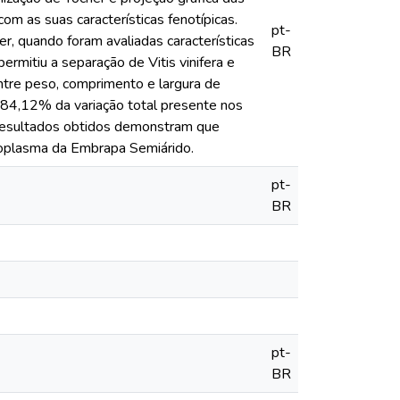
om as suas características fenotípicas.
pt-
, quando foram avaliadas características
BR
ermitiu a separação de Vitis vinifera e
entre peso, comprimento e largura de
. 84,12% da variação total presente nos
s resultados obtidos demonstram que
moplasma da Embrapa Semiárido.
pt-
BR
pt-
BR