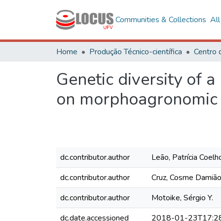
Communities & Collections
Al
Home
Produção Técnico-científica
Genetic diversity of 
on morphoagronomic t
dc.contributor.author
Leão, Patrícia Coelh
dc.contributor.author
Cruz, Cosme Damiã
dc.contributor.author
Motoike, Sérgio Y.
dc.date.accessioned
2018-01-23T17:2