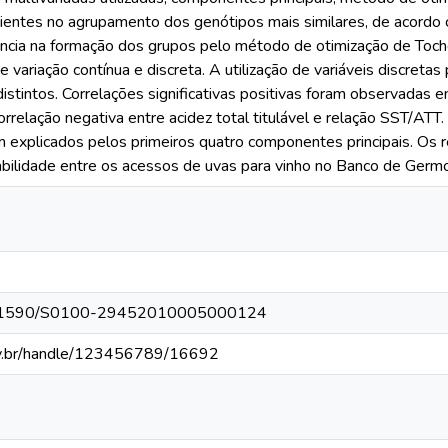
cientes no agrupamento dos genótipos mais similares, de acordo c
cia na formação dos grupos pelo método de otimização de Tocher
variação contínua e discreta. A utilização de variáveis discretas p
istintos. Correlações significativas positivas foram observadas 
rrelação negativa entre acidez total titulável e relação SST/ATT
am explicados pelos primeiros quatro componentes principais. O
abilidade entre os acessos de uvas para vinho no Banco de Ger
g/10.1590/S0100-29452010005000124
fv.br/handle/123456789/16692