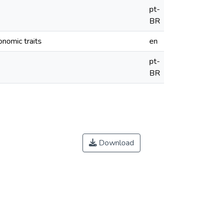
pt-
BR
onomic traits
en
pt-
BR
Download