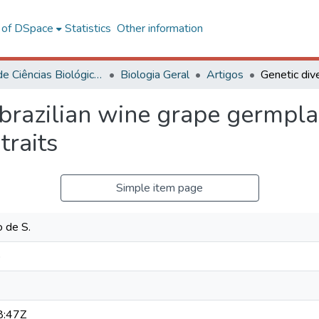
l of DSpace
Statistics
Other information
Centro de Ciências Biológicas e da Saúde
Biologia Geral
Artigos
a brazilian wine grape germpl
raits
Simple item page
o de S.
o
8:47Z