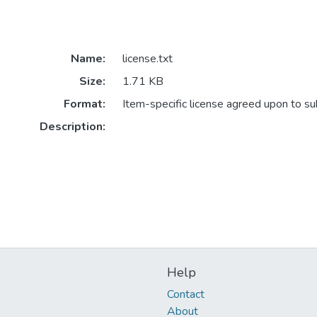
Name:
license.txt
Size:
1.71 KB
Format:
Item-specific license agreed upon to s
Description:
Help
Contact
About